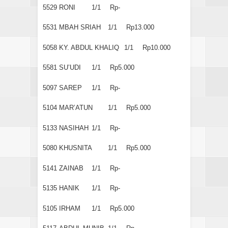
5529
RONI
1/1
Rp-
5531
MBAH SRIAH
1/1
Rp13.000
5058
KY. ABDUL KHALIQ
1/1
Rp10.000
5581
SU’UDI
1/1
Rp5.000
5097
SAREP
1/1
Rp-
5104
MAR’ATUN
1/1
Rp5.000
5133
NASIHAH
1/1
Rp-
5080
KHUSNITA
1/1
Rp5.000
5141
ZAINAB
1/1
Rp-
5135
HANIK
1/1
Rp-
5105
IRHAM
1/1
Rp5.000