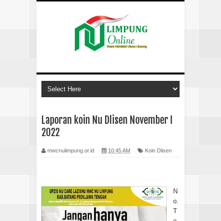
Laporan koin Nu Dlisen November I
2022
mwcnulimpung.or.id
10:45 AM
Koin Dlisen
N
o.
T
o