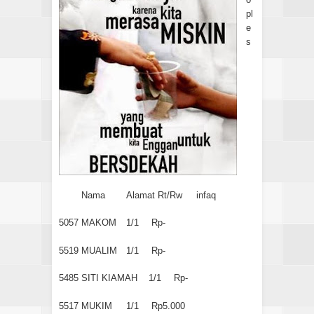
pl
e
s
Nama
Alamat Rt/Rw
infaq
5057
MAKOM
1/1
Rp-
5519
MUALIM
1/1
Rp-
5485
SITI KIAMAH
1/1
Rp-
5517
MUKIM
1/1
Rp5.000