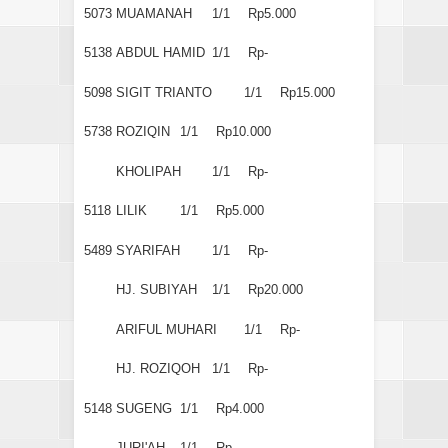
5073
MUAMANAH
1/1
Rp5.000
5138
ABDUL HAMID
1/1
Rp-
5098
SIGIT TRIANTO
1/1
Rp15.000
5738
ROZIQIN
1/1
Rp10.000
KHOLIPAH
1/1
Rp-
5118
LILIK
1/1
Rp5.000
5489
SYARIFAH
1/1
Rp-
HJ. SUBIYAH
1/1
Rp20.000
ARIFUL MUHARI
1/1
Rp-
HJ. ROZIQOH
1/1
Rp-
5148
SUGENG
1/1
Rp4.000
JURI'AH
1/1
Rp-