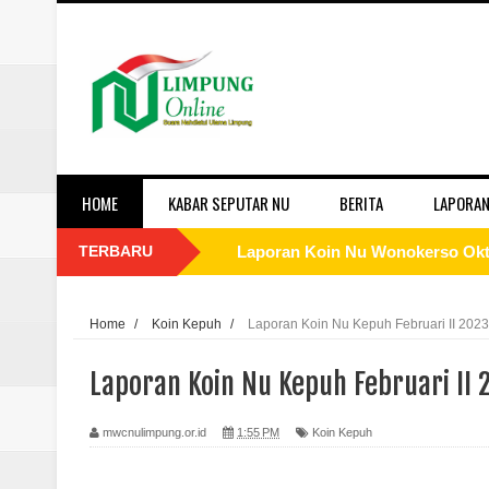
HOME
KABAR SEPUTAR NU
BERITA
LAPORAN
TERBARU
Laporan Koin Nu Wonokerso Okto
Laporan Koin Nu Tembok Oktober
Home
/
Koin Kepuh
/
Laporan Koin Nu Kepuh Februari II 2023
Laporan Koin Nu Sukorejo Oktobe
Laporan Koin Nu Kepuh Februari II 
Laporan Koin Nu Sidomulyo Okto
mwcnulimpung.or.id
1:55 PM
Koin Kepuh
Laporan Koin Nu Sempu Oktober 