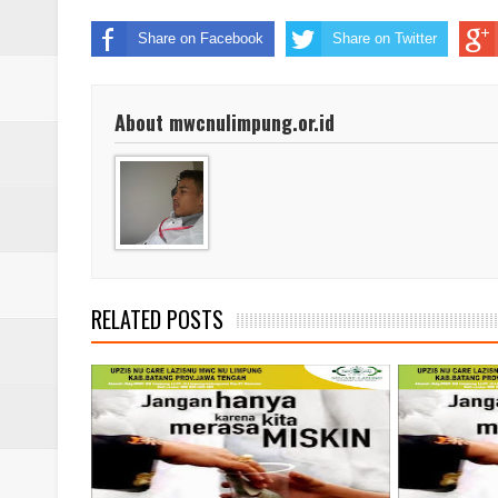
Share on Facebook
Share on Twitter
About mwcnulimpung.or.id
RELATED POSTS