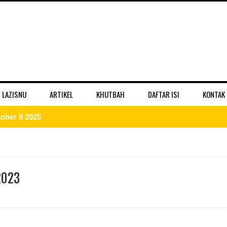
 LAZISNU
ARTIKEL
KHUTBAH
DAFTAR ISI
KONTAK
ber II 2025
 II 2025
r II 2025
2023
ber II 2025
II 2025