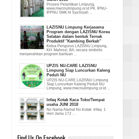
Prosesi Pelantikan Limpung,
www.mwcnulimpung.or.id PK. IPNU-
IPPNU SMK Al Sya'iriyah ...
LAZISNU Limpung Kerjasama
Program dengan LAZISNU Korea
Selatan dalam bentuk Ternak
Produktif "Kambing Berkah"
Ketua Pengurus LAZISNU Limpung,
KH. Mahrozi, BA, secara simbolis
menyerahkan program bantuan ...
UPZIS NU-CARE LAZISNU
Limpung Siap Luncurkan Kaleng
Peduli NU
UPZIS NU-CARE LAZISNU Limpung
Siap Luncurkan Kaleng Peduli NU
Limpung, www.mwcnulimpung.or.id ...
Infaq Kotak Kaca Toko/Tempat
usaha JUNI 2018
No Nama Alamat No.Kotak Infaq 1
Heri Jamu 172 ...
Find Us On Facebook