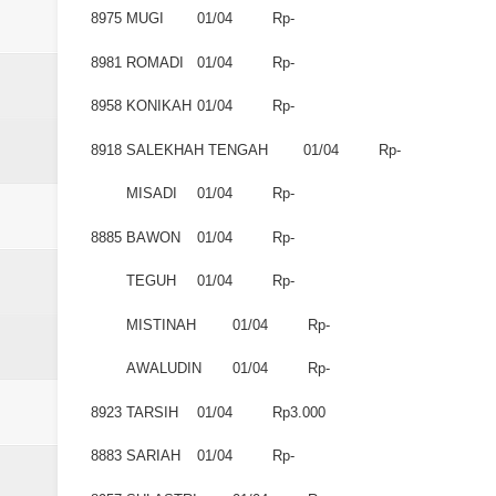
Laporan Koin Nu Babadan Oktobe
8975
MUGI
01/04
Rp-
Laporan Koin Nu Amongrogo Okto
8981
ROMADI
01/04
Rp-
8958
KONIKAH
01/04
Rp-
Laporan Koin Nu Wonokerso Okto
8918
SALEKHAH TENGAH
01/04
Rp-
Laporan Koin Nu Tembok Oktober
MISADI
01/04
Rp-
DATABASE ANSOR KEC. LIMP
8885
BAWON
01/04
Rp-
TEGUH
01/04
Rp-
MISTINAH
01/04
Rp-
AWALUDIN
01/04
Rp-
8923
TARSIH
01/04
Rp3.000
8883
SARIAH
01/04
Rp-