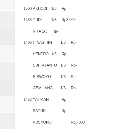
1500
AKHODI
1/3
Rp-
1483
YUDI
1/3
Rp3.000
NITA
1/3
Rp-
1496
H.NASIHIN
1/3
Rp-
HENDRO
1/3
Rp-
SUPRIYANTO
1/3
Rp-
SISWOYO
1/3
Rp-
GEMILANG
1/3
Rp-
1462
YAHMAN
Rp-
SAYUDI
Rp-
KUSYONO
Rp3.000