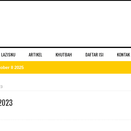
 LAZISNU
ARTIKEL
KHUTBAH
DAFTAR ISI
KONTAK
ber II 2025
 II 2025
23
r II 2025
2023
ber II 2025
II 2025