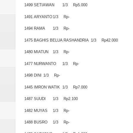
Laporan Koin Nu Babadan Oktobe
1499
SETIAWAN
1/3
Rp5.000
Laporan Koin Nu Amongrogo Okto
1491
ARYANTO
1/3
Rp-
1494
RAMA
1/3
Rp-
Laporan Koin Nu Wonokerso Okto
1475
BAGHIS BELUA RASHANDRIA
1/3
Rp42.000
Laporan Koin Nu Tembok Oktober
1480
MIATUN
1/3
Rp-
DATABASE ANSOR KEC. LIMP
1477
NURWANTO
1/3
Rp-
1498
DINI
1/3
Rp-
1445
IMRON WATIK
1/3
Rp7.000
1487
SUUDI
1/3
Rp2.100
1482
MUYAS
1/3
Rp-
1488
BUSRO
1/3
Rp-