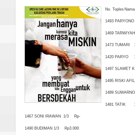
Laporan Koin Nu Rowosari Oktob
No. Toples
Nama
Laporan Koin Nu Pungangan Okto
1493
PARYONO
Laporan Koin Nu Plumbon Oktobe
1469
TARWIYAH
Laporan Koin Nu Ngaliyan Oktobe
1473
TUMARI
Laporan Koin Nu Lobang Oktober
1420
PARYO
1497
SLAMET 
Laporan Koin Nu Limpung Oktobe
1495
RISKI AFIL
Laporan Koin Nu Kepuh Oktober 
1489
SUWARNO
Laporan Koin Nu Kalisalak Oktobe
1481
TATIK
Laporan Koin Nu Donorejo Oktobe
1467
SONI IRAWAN
1/3
Rp-
Laporan Koin Nu Dlisen Oktober 
1490
BUDIMAN
1/3
Rp3.000