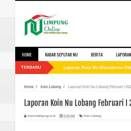
HOME
KABAR SEPUTAR NU
BERITA
LAPORAN
TERBARU
Laporan Koin Nu Wonokerso Okto
Laporan Koin Nu Tembok Oktober
Home
/
Koin Lobang
/
Laporan Koin Nu Lobang Februari I 20
Laporan Koin Nu Sukorejo Oktobe
Laporan Koin Nu Lobang Februari I 
Laporan Koin Nu Sidomulyo Okto
mwcnulimpung.or.id
9:28 AM
Koin Lobang
Laporan Koin Nu Sempu Oktober 