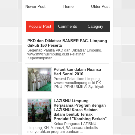
Newer Post
Home
Older Post
Popular Post
Comments
Category
PKD dan Diklatsar BANSER PAC. Limpung
diikuti 160 Peserta
Segenap Panitia PKD dan Diklatsar Limpung,
www.mwcnulimpung.or.id Pelatihan
Kepemimpinan ...
Pelantikan dalam Nuansa
Hari Santri 2016
Prosesi Pelantikan Limpung,
www.mwcnulimpung.or.id PK.
IPNU-IPPNU SMK Al Sya'iriyah ...
LAZISNU Limpung
Kerjasama Program dengan
LAZISNU Korea Selatan
dalam bentuk Ternak
Produktif "Kambing Berkah"
Ketua Pengurus LAZISNU
Limpung, KH. Mahrozi, BA, secara simbolis
menyerahkan program bantuan ...