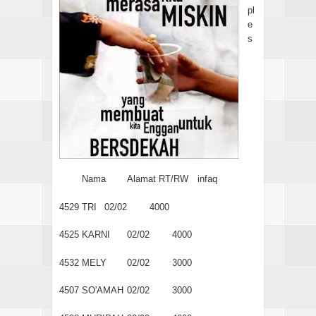
pl
e
s
Nama
Alamat RT/RW
infaq
4529
TRI
02/02
4000
4525
KARNI
02/02
4000
4532
MELY
02/02
3000
4507
SO'AMAH
02/02
3000