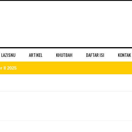
 LAZISNU
ARTIKEL
KHUTBAH
DAFTAR ISI
KONTAK
r II 2025
ber II 2025
II 2025
er II 2025
ber II 2025