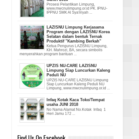
Prosesi Pelantikan Limpung,
www.mwcnulimpung.or.id PK. IPNU-
IPPNU SMK Al Sya'iriyah ...
LAZISNU Limpung Kerjasama
Program dengan LAZISNU Korea
Selatan dalam bentuk Ternak
Produktif "Kambing Berkah"
Ketua Pengurus LAZISNU Limpung,
KH. Mahrozi, BA, secara simbolis
menyerahkan program bantuan ...
UPZIS NU-CARE LAZISNU
Limpung Siap Luncurkan Kaleng
Peduli NU
UPZIS NU-CARE LAZISNU Limpung
Siap Luncurkan Kaleng Peduli NU
Limpung, www.mwcnulimpung.or.id ...
Infaq Kotak Kaca Toko/Tempat
usaha JUNI 2018
No Nama Alamat No.Kotak Infaq 1
Heri Jamu 172 ...
Find Us On Facebook