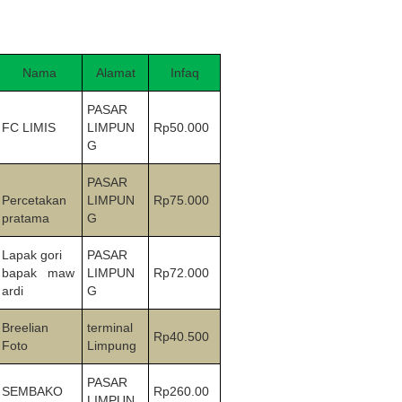
r II 2025
r II 2025
Nama
Alamat
Infaq
 II 2025
PASAR
r II 2025
FC LIMIS
LIMPUN
Rp50.000
G
II 2025
PASAR
Percetakan
LIMPUN
Rp75.000
r II 2025
pratama
G
r II 2025
Lapak gori
PASAR
bapak maw
LIMPUN
Rp72.000
II 2025
ardi
G
Breelian
terminal
r II 2025
Rp40.500
Foto
Limpung
ber II 2025
PASAR
SEMBAKO
Rp260.00
LIMPUN