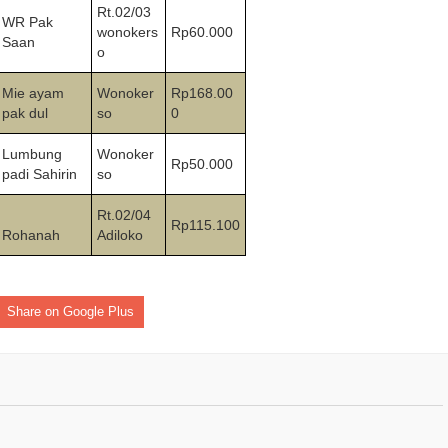
Rt.02/03
WR Pak
wonokers
Rp60.000
Saan
o
Mie ayam
Wonoker
Rp168.00
pak dul
so
0
Lumbung
Wonoker
Rp50.000
padi Sahirin
so
Rt.02/04
Rp115.100
Rohanah
Adiloko
Share on Google Plus