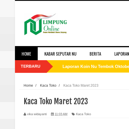
HOME
KABAR SEPUTAR NU
BERITA
LAPORAN
TERBARU
Laporan Koin Nu Sukorejo Oktobe
Laporan Koin Nu Sidomulyo Okto
Home
/
Kaca Toko
/
Kaca Toko Maret 2023
Laporan Koin Nu Sempu Oktober 
Kaca Toko Maret 2023
Laporan Koin Nu Rowosari Oktob
vika widayanti
11:03 AM
Kaca Toko
Laporan Koin Nu Pungangan Okto