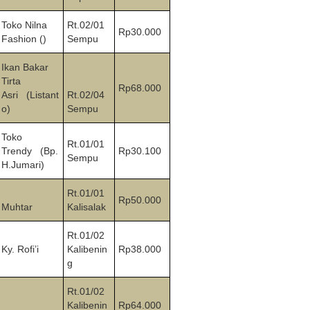
Toko Nilna
Rt.02/01
Rp30.000
Fashion ()
Sempu
Ikan Bakar
Tirta
Rp68.000
Asri (Listant
Rt.02/04
o)
Sempu
Toko
Rt.01/01
Trendy (Bp.
Rp30.100
Sempu
H.Jumari)
Rt.01/01
Rp50.000
Muhtar
Kalisalak
Rt.01/02
Ky. Rofi’i
Kalibenin
Rp38.000
g
Rt.01/02
Kalibenin
Rp64.000