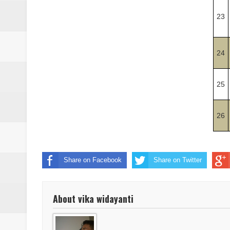
23
24
25
26
Share on Facebook
Share on Twitter
About vika widayanti