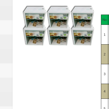
Laporan Koin Nu Plumbon Oktobe
Laporan Koin Nu Ngaliyan Oktobe
No
Laporan Koin Nu Lobang Oktober
Laporan Koin Nu Limpung Oktobe
1
Laporan Koin Nu Kepuh Oktober 
2
Laporan Koin Nu Kalisalak Oktobe
Laporan Koin Nu Donorejo Oktobe
3
Laporan Koin Nu Dlisen Oktober 
Laporan Koin Nu Babadan Oktobe
4
Laporan Koin Nu Amongrogo Okto
5