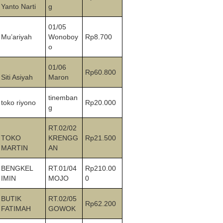
Yanto Narti
g
01/05
Mu’ariyah
Wonoboy
Rp8.700
o
01/06
Rp60.800
Siti Asiyah
Maron
tinemban
toko riyono
Rp20.000
g
RT.02/02
TOKO
KRENGG
Rp21.500
MARTIN
AN
BENGKEL
RT.01/04
Rp210.00
IMIN
MOJO
0
BUTIK
RT.02/05
Rp62.200
FATIMAH
GOWOK