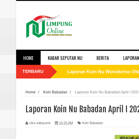
HOME
KABAR SEPUTAR NU
BERITA
LAPORAN
TERBARU
Laporan Koin Nu Tembok Oktober
Laporan Koin Nu Sukorejo Oktobe
Home
/
Koin Babadan
/
Laporan Koin Nu Babadan April I 202
Laporan Koin Nu Sidomulyo Okto
Laporan Koin Nu Babadan April I 20
Laporan Koin Nu Sempu Oktober 
vika widayanti
10:25 AM
Koin Babadan
Laporan Koin Nu Rowosari Oktob