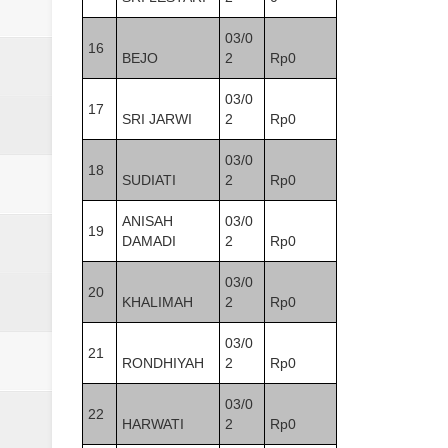
03/0
16
BEJO
2
Rp0
03/0
17
SRI JARWI
2
Rp0
03/0
18
SUDIATI
2
Rp0
ANISAH
03/0
19
DAMADI
2
Rp0
03/0
20
KHALIMAH
2
Rp0
03/0
21
RONDHIYAH
2
Rp0
03/0
22
HARWATI
2
Rp0