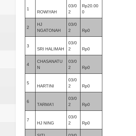
Laporan Koin Nu Amongrogo Okto
03/0
Rp20.00
1
ROWIYAH
2
0
Laporan Koin Nu Wonokerso Okto
HJ
03/0
2
Laporan Koin Nu Tembok Oktober
NGATONAH
2
Rp0
03/0
DATABASE ANSOR KEC. LIMP
3
SRI HALIMAH
2
Rp0
Laporan Koin Nu Wonokerso Okto
CHASANATU
03/0
4
N
2
Rp0
03/0
5
HARTINI
2
Rp0
03/0
6
TARMA'I
2
Rp0
03/0
7
HJ NING
2
Rp0
SITI
03/0