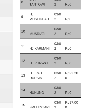
8
TANTOWI
2
Rp0
HJ
03/0
9
MUSLIKHAH
2
Rp0
03/0
10
MUSRIATI
2
Rp0
03/0
11
HJ KARMANI
2
Rp0
03/0
12
HJ PURWATI
2
Rp0
HJ IPAH
03/0
Rp22.20
13
DURSIN
2
0
03/0
14
NUNUNG
2
Rp0
03/0
Rp37.00
15
SRI LESTARI
2
0