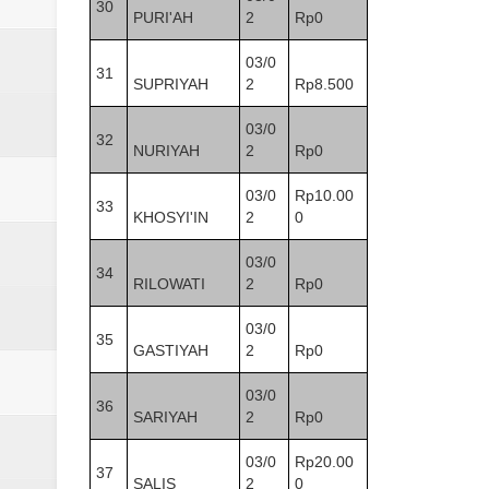
30
PURI'AH
2
Rp0
03/0
31
SUPRIYAH
2
Rp8.500
03/0
32
NURIYAH
2
Rp0
03/0
Rp10.00
33
KHOSYI'IN
2
0
03/0
34
RILOWATI
2
Rp0
03/0
35
GASTIYAH
2
Rp0
03/0
36
SARIYAH
2
Rp0
03/0
Rp20.00
37
SALIS
2
0