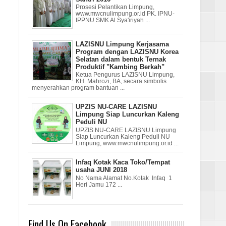
Prosesi Pelantikan Limpung,
www.mwcnulimpung.or.id PK. IPNU-
IPPNU SMK Al Sya'iriyah ...
LAZISNU Limpung Kerjasama
Program dengan LAZISNU Korea
Selatan dalam bentuk Ternak
Produktif "Kambing Berkah"
Ketua Pengurus LAZISNU Limpung,
KH. Mahrozi, BA, secara simbolis
menyerahkan program bantuan ...
UPZIS NU-CARE LAZISNU
Limpung Siap Luncurkan Kaleng
Peduli NU
UPZIS NU-CARE LAZISNU Limpung
Siap Luncurkan Kaleng Peduli NU
Limpung, www.mwcnulimpung.or.id ...
Infaq Kotak Kaca Toko/Tempat
usaha JUNI 2018
No Nama Alamat No.Kotak Infaq 1
Heri Jamu 172 ...
Find Us On Facebook