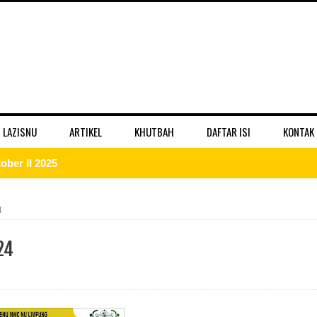
 LAZISNU
ARTIKEL
KHUTBAH
DAFTAR ISI
KONTAK
 II 2025
r II 2025
4
ber II 2025
24
II 2025
er II 2025