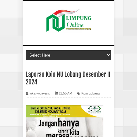
Laporan Koin NU Lobang Desember II
2024
vika widayanti
11:55 AM
Koin Lobang