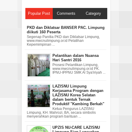
Popular Post
Comments
Category
PKD dan Diklatsar BANSER PAC. Limpung
diikuti 160 Peserta
Segenap Panitia PKD dan Diklatsar Limpung,
www.mwcnulimpung.or.id Pelatihan
Kepemimpinan ...
Pelantikan dalam Nuansa
Hari Santri 2016
Prosesi Pelantikan Limpung,
www.mwcnulimpung.or.id PK.
IPNU-IPPNU SMK Al Sya'iriyah ...
LAZISNU Limpung
Kerjasama Program dengan
LAZISNU Korea Selatan
dalam bentuk Ternak
Produktif "Kambing Berkah"
Ketua Pengurus LAZISNU
Limpung, KH. Mahrozi, BA, secara simbolis
menyerahkan program bantuan ...
UPZIS NU-CARE LAZISNU
Limpung Siap Luncurkan