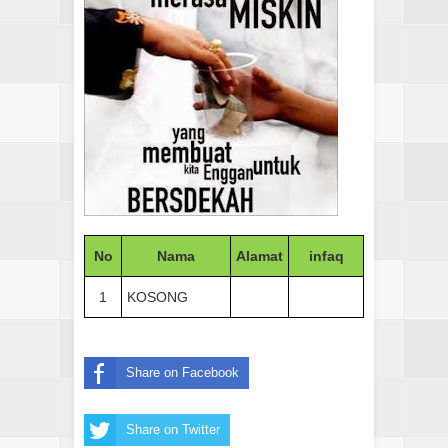
No
Nama
Alamat
infaq
1
KOSONG
Share on Facebook
Share on Twitter