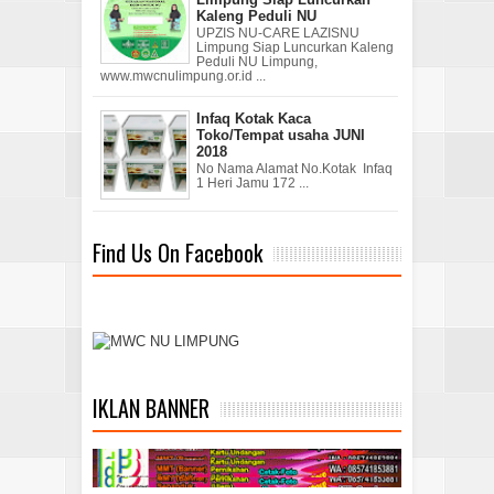
Kaleng Peduli NU
UPZIS NU-CARE LAZISNU
Limpung Siap Luncurkan Kaleng
Peduli NU Limpung,
www.mwcnulimpung.or.id ...
Infaq Kotak Kaca
Toko/Tempat usaha JUNI
2018
No Nama Alamat No.Kotak Infaq
1 Heri Jamu 172 ...
Find Us On Facebook
IKLAN BANNER