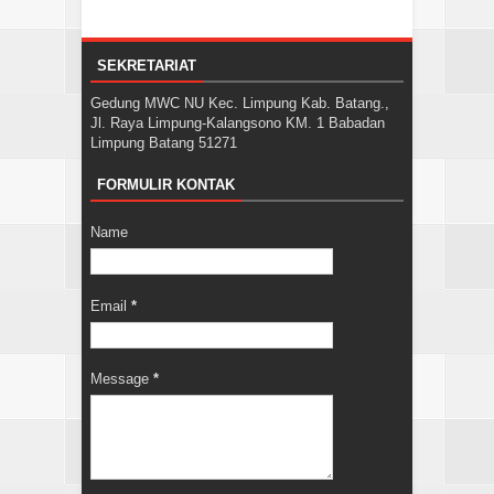
SEKRETARIAT
Gedung MWC NU Kec. Limpung Kab. Batang.,
Jl. Raya Limpung-Kalangsono KM. 1 Babadan
Limpung Batang 51271
FORMULIR KONTAK
Name
Email
*
Message
*