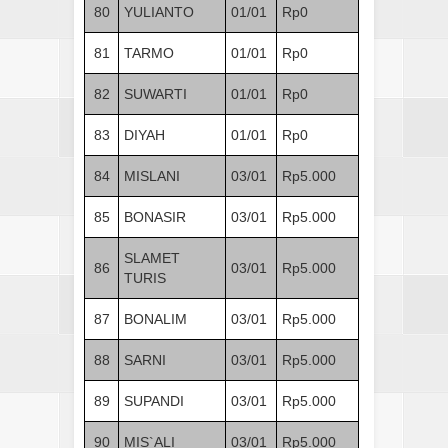
80
YULIANTO
01/01
Rp0
81
TARMO
01/01
Rp0
82
SUWARTI
01/01
Rp0
83
DIYAH
01/01
Rp0
84
MISLANI
03/01
Rp5.000
85
BONASIR
03/01
Rp5.000
SLAMET
86
03/01
Rp5.000
TURIS
87
BONALIM
03/01
Rp5.000
88
SARNI
03/01
Rp5.000
89
SUPANDI
03/01
Rp5.000
90
MIS`ALI
03/01
Rp5.000