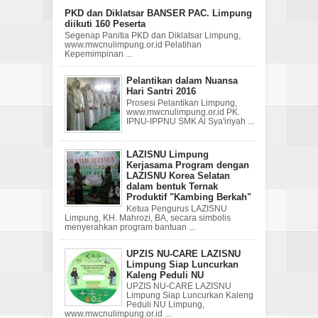
PKD dan Diklatsar BANSER PAC. Limpung
diikuti 160 Peserta
Segenap Panitia PKD dan Diklatsar Limpung,
www.mwcnulimpung.or.id Pelatihan
Kepemimpinan ...
Pelantikan dalam Nuansa
Hari Santri 2016
Prosesi Pelantikan Limpung,
www.mwcnulimpung.or.id PK.
IPNU-IPPNU SMK Al Sya'iriyah ...
LAZISNU Limpung
Kerjasama Program dengan
LAZISNU Korea Selatan
dalam bentuk Ternak
Produktif "Kambing Berkah"
Ketua Pengurus LAZISNU
Limpung, KH. Mahrozi, BA, secara simbolis
menyerahkan program bantuan ...
UPZIS NU-CARE LAZISNU
Limpung Siap Luncurkan
Kaleng Peduli NU
UPZIS NU-CARE LAZISNU
Limpung Siap Luncurkan Kaleng
Peduli NU Limpung,
www.mwcnulimpung.or.id ...