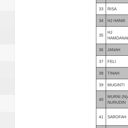
33
RISA
34
HJ HANIK
HJ
35
HAMDANA
36
JANAH
37
FELI
38
TINAH
39
MUGINTI
MURNI (N)
40
NURUDIN
41
SAROFAH