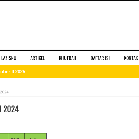
 LAZISNU
ARTIKEL
KHUTBAH
DAFTAR ISI
KONTAK
ber II 2025
 II 2025
 2024
r II 2025
I 2024
ber II 2025
II 2025