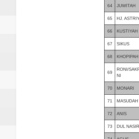
64
JUWITAH
65
HJ. ASTRI
66
KUSTIYAH
67
SIKUS
68
KHOPIPAH
RONI/SAK
69
NI
70
MONARI
71
MASUDAH
72
ANIS
73
DUL NASI