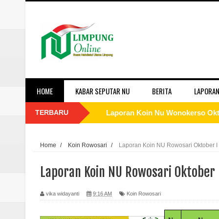
HOME
KABAR SEPUTAR NU
BERITA
LAPORAN
TERBARU
Laporan Koin Nu Wonokerso Okto
Laporan Koin Nu Tembok Oktober
Home
/
Koin Rowosari
/
Laporan Koin NU Rowosari Oktober I
Laporan Koin Nu Sukorejo Oktobe
Laporan Koin NU Rowosari Oktober 
Laporan Koin Nu Sidomulyo Okto
vika widayanti
9:16 AM
Koin Rowosari
Laporan Koin Nu Sempu Oktober 