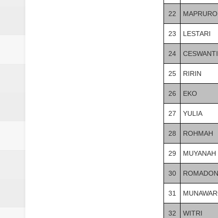
22
MAPRURO
23
LESTARI
24
CESWANTI
25
RIRIN
26
EKO
27
YULIA
28
ROHMAH
29
MUYANAH
30
ROMADON
31
MUNAWAR
32
WITRI