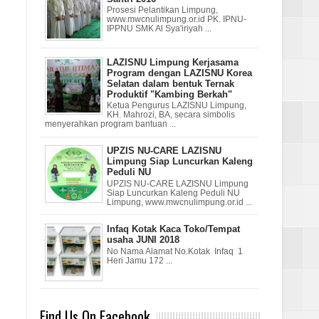
Prosesi Pelantikan Limpung,
www.mwcnulimpung.or.id PK. IPNU-
IPPNU SMK Al Sya'iriyah ...
LAZISNU Limpung Kerjasama
Program dengan LAZISNU Korea
Selatan dalam bentuk Ternak
Produktif "Kambing Berkah"
Ketua Pengurus LAZISNU Limpung,
KH. Mahrozi, BA, secara simbolis
menyerahkan program bantuan ...
UPZIS NU-CARE LAZISNU
Limpung Siap Luncurkan Kaleng
Peduli NU
UPZIS NU-CARE LAZISNU Limpung
Siap Luncurkan Kaleng Peduli NU
Limpung, www.mwcnulimpung.or.id ...
Infaq Kotak Kaca Toko/Tempat
usaha JUNI 2018
No Nama Alamat No.Kotak Infaq 1
Heri Jamu 172 ...
Find Us On Facebook