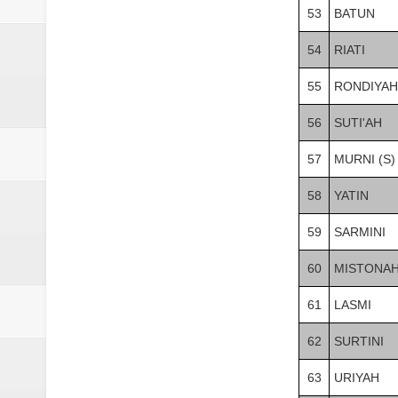
53
BATUN
54
RIATI
55
RONDIYAH
56
SUTI'AH
57
MURNI (S)
58
YATIN
59
SARMINI
60
MISTONA
61
LASMI
62
SURTINI
63
URIYAH