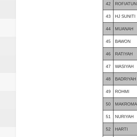
42
ROFIATUN
43
HJ SUNITI
44
MUANAH
45
BAWON
46
RATIYAH
47
WASIYAH
48
BADRIYAH
49
ROHMI
50
MAKROMA
51
NURIYAH
52
HARTI