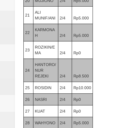
20
MUJIONO
2/4
Rp5.000
ALI
21
MUNIF/ANI
2/4
Rp5.000
KARMONA
22
H
2/4
Rp5.000
ROZIKIN/E
23
MA
2/4
Rp0
HANTORO/
24
NUR
REJEKI
2/4
Rp8.500
25
ROSIDIN
2/4
Rp10.000
26
NASRI
2/4
Rp0
27
KUAT
2/4
Rp0
28
WAHYONO
2/4
Rp5.000