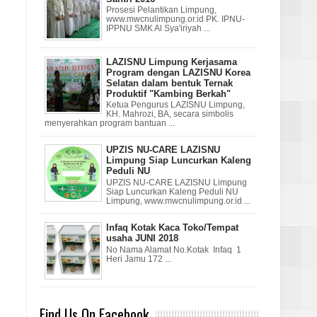
Prosesi Pelantikan Limpung,
www.mwcnulimpung.or.id PK. IPNU-
IPPNU SMK Al Sya'iriyah ...
LAZISNU Limpung Kerjasama
Program dengan LAZISNU Korea
Selatan dalam bentuk Ternak
Produktif "Kambing Berkah"
Ketua Pengurus LAZISNU Limpung,
KH. Mahrozi, BA, secara simbolis
menyerahkan program bantuan ...
UPZIS NU-CARE LAZISNU
Limpung Siap Luncurkan Kaleng
Peduli NU
UPZIS NU-CARE LAZISNU Limpung
Siap Luncurkan Kaleng Peduli NU
Limpung, www.mwcnulimpung.or.id ...
Infaq Kotak Kaca Toko/Tempat
usaha JUNI 2018
No Nama Alamat No.Kotak Infaq 1
Heri Jamu 172 ...
Find Us On Facebook