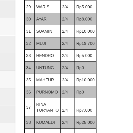
29
WARIS
2/4
Rp5.000
30
AYAR
2/4
Rp8.000
31
SUAMIN
2/4
Rp10.000
32
MUJI
2/4
Rp19.700
33
HENDRO
2/4
Rp5.000
34
UNTUNG
2/4
Rp0
35
MAHFUR
2/4
Rp10.000
36
PURNOMO
2/4
Rp0
RINA
37
TURYANTO
2/4
Rp7.000
38
KUMAEDI
2/4
Rp25.000