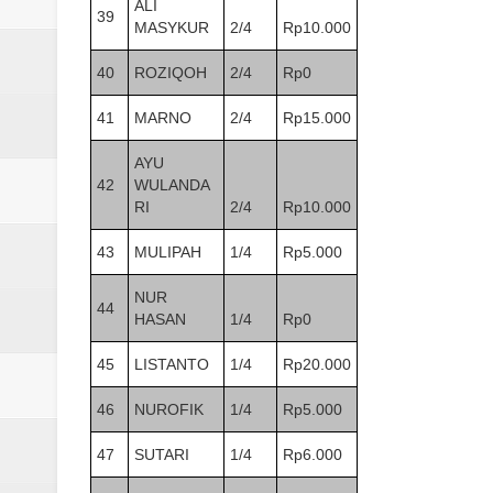
ALI
39
MASYKUR
2/4
Rp10.000
40
ROZIQOH
2/4
Rp0
41
MARNO
2/4
Rp15.000
AYU
42
WULANDA
RI
2/4
Rp10.000
43
MULIPAH
1/4
Rp5.000
NUR
44
HASAN
1/4
Rp0
45
LISTANTO
1/4
Rp20.000
46
NUROFIK
1/4
Rp5.000
47
SUTARI
1/4
Rp6.000