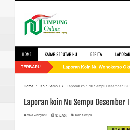
HOME
KABAR SEPUTAR NU
BERITA
LAPORAN
TERBARU
Laporan Koin Nu Wonokerso Okto
Laporan Koin Nu Tembok Oktober
Home
/
Koin Sempu
/
Laporan koin Nu Sempu Desember I 20
Laporan Koin Nu Sukorejo Oktobe
Laporan koin Nu Sempu Desember I
Laporan Koin Nu Sidomulyo Okto
vika widayanti
9:55 AM
Koin Sempu
Laporan Koin Nu Sempu Oktober 