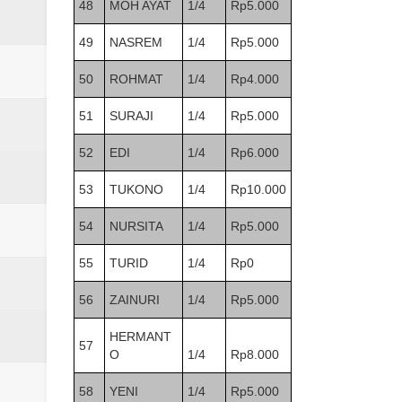
48
MOH AYAT
1/4
Rp5.000
49
NASREM
1/4
Rp5.000
50
ROHMAT
1/4
Rp4.000
51
SURAJI
1/4
Rp5.000
52
EDI
1/4
Rp6.000
53
TUKONO
1/4
Rp10.000
54
NURSITA
1/4
Rp5.000
55
TURID
1/4
Rp0
56
ZAINURI
1/4
Rp5.000
HERMANT
57
O
1/4
Rp8.000
58
YENI
1/4
Rp5.000