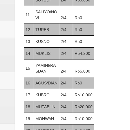
SUYUDI
2/4
Rp9.000
SALIYO/NO
11
VI
2/4
Rp0
12
TUREB
2/4
Rp0
13
KUSNO
2/4
Rp0
14
MUKLIS
2/4
Rp4.200
YAMINI/RA
15
SDAN
2/4
Rp5.000
16
AGUS/DIAN
2/4
Rp0
17
KUBRO
2/4
Rp10.000
18
MUTABI’IN
2/4
Rp20.000
19
MOHWAN
2/4
Rp10.000