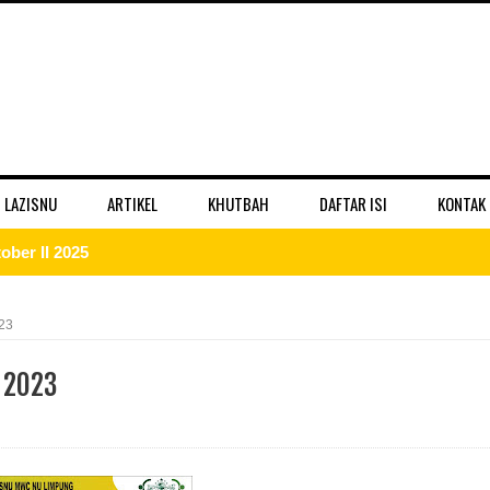
 LAZISNU
ARTIKEL
KHUTBAH
DAFTAR ISI
KONTAK
ber II 2025
 II 2025
23
r II 2025
 2023
ber II 2025
II 2025