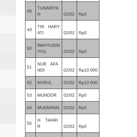
TUNARIYA
48
H
02/02
Rp0
TRI HARY
49
ATI
02/02
Rp0
WAHYUDIN
50
/YUL
02/02
Rp0
NUR AFA
51
NDI
02/02
Rp10.000
52
NURUL
02/02
Rp10.000
53
MUNDOR
02/02
Rp0
54
MUKMININ
02/02
Rp0
H. TAHRI
55
R
02/02
Rp0