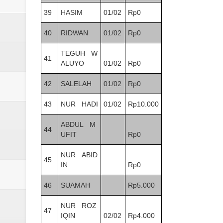
39
HASIM
01/02
Rp0
40
RIDWAN
01/02
Rp0
TEGUH W
41
ALUYO
01/02
Rp0
42
SALELAH
01/02
Rp0
43
NUR HADI
01/02
Rp10.000
ABDUL M
44
UFIT
Rp0
NUR ABID
45
IN
Rp0
46
SUAMAH
Rp5.000
NUR ROZ
47
IQIN
02/02
Rp4.000