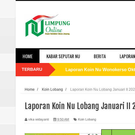
HOME
KABAR SEPUTAR NU
BERITA
LAPORAN
TERBARU
Laporan Koin Nu Wonokerso Okto
Laporan Koin Nu Tembok Oktober
Home
/
Koin Lobang
/
Laporan Koin Nu Lobang Januari II 20
Laporan Koin Nu Sukorejo Oktobe
Laporan Koin Nu Lobang Januari II 
Laporan Koin Nu Sidomulyo Okto
vika widayanti
9:50 AM
Koin Lobang
Laporan Koin Nu Sempu Oktober 