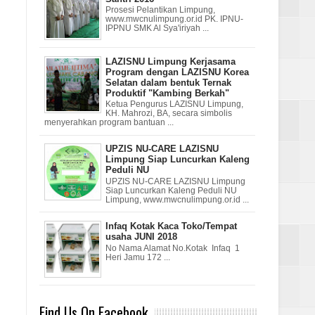
Prosesi Pelantikan Limpung,
www.mwcnulimpung.or.id PK. IPNU-
IPPNU SMK Al Sya'iriyah ...
LAZISNU Limpung Kerjasama
Program dengan LAZISNU Korea
Selatan dalam bentuk Ternak
Produktif "Kambing Berkah"
Ketua Pengurus LAZISNU Limpung,
KH. Mahrozi, BA, secara simbolis
menyerahkan program bantuan ...
UPZIS NU-CARE LAZISNU
Limpung Siap Luncurkan Kaleng
Peduli NU
UPZIS NU-CARE LAZISNU Limpung
Siap Luncurkan Kaleng Peduli NU
Limpung, www.mwcnulimpung.or.id ...
Infaq Kotak Kaca Toko/Tempat
usaha JUNI 2018
No Nama Alamat No.Kotak Infaq 1
Heri Jamu 172 ...
Find Us On Facebook