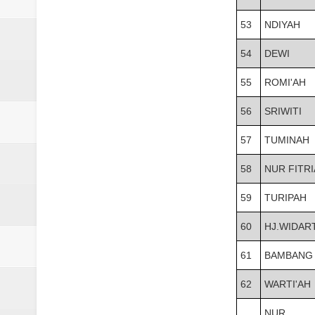
53
NDIYAH
54
DEWI
55
ROMI'AH
56
SRIWITI
57
TUMINAH
58
NUR FITRI
59
TURIPAH
60
HJ.WIDART
61
BAMBANG
62
WARTI'AH
NUR