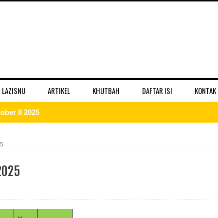
 LAZISNU
ARTIKEL
KHUTBAH
DAFTAR ISI
KONTAK
ber II 2025
 II 2025
25
r II 2025
2025
ber II 2025
II 2025