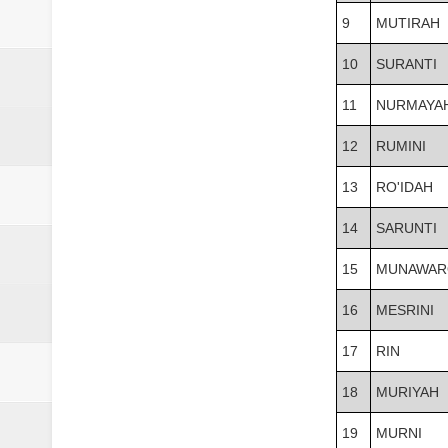
Laporan Koin Nu Babadan Oktobe
9
MUTIRAH
Laporan Koin Nu Amongrogo Okto
10
SURANTI
Laporan Koin Nu Wonokerso Okto
11
NURMAYA
Laporan Koin Nu Tembok Oktober
12
RUMINI
13
RO'IDAH
DATABASE ANSOR KEC. LIMP
14
SARUNTI
15
MUNAWAR
16
MESRINI
17
RIN
18
MURIYAH
19
MURNI