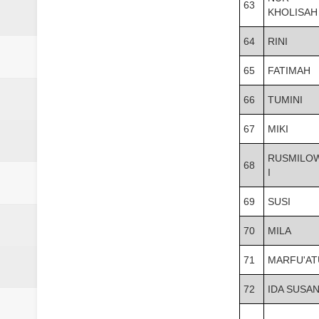
63
KHOLISAH
64
RINI
65
FATIMAH
66
TUMINI
67
MIKI
RUSMILO
68
I
69
SUSI
70
MILA
71
MARFU'AT
72
IDA SUSAN