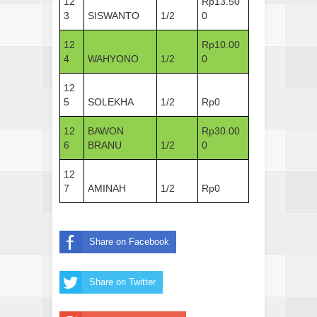
12
Rp13.50
3
SISWANTO
1/2
0
12
Rp10.00
4
WAHYONO
1/2
0
12
5
SOLEKHA
1/2
Rp0
12
BAWON
Rp30.00
6
BRANU
1/2
0
12
7
AMINAH
1/2
Rp0
Share on Facebook
Share on Twitter