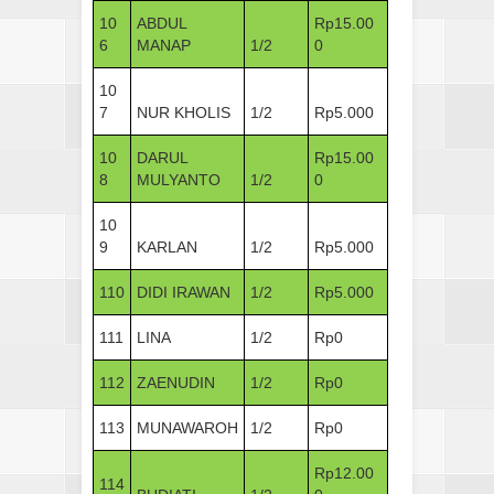
10
ABDUL
Rp15.00
6
MANAP
1/2
0
10
7
NUR KHOLIS
1/2
Rp5.000
10
DARUL
Rp15.00
8
MULYANTO
1/2
0
10
9
KARLAN
1/2
Rp5.000
110
DIDI IRAWAN
1/2
Rp5.000
111
LINA
1/2
Rp0
112
ZAENUDIN
1/2
Rp0
113
MUNAWAROH
1/2
Rp0
Rp12.00
114