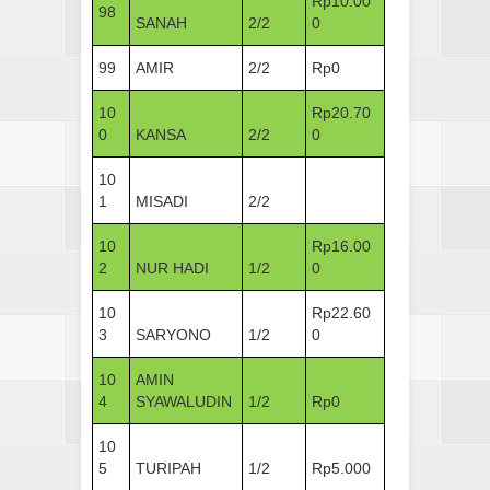
Rp10.00
98
SANAH
2/2
0
99
AMIR
2/2
Rp0
10
Rp20.70
0
KANSA
2/2
0
10
1
MISADI
2/2
10
Rp16.00
2
NUR HADI
1/2
0
10
Rp22.60
3
SARYONO
1/2
0
10
AMIN
4
SYAWALUDIN
1/2
Rp0
10
5
TURIPAH
1/2
Rp5.000