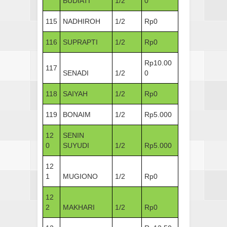
BUDIATI
1/2
0
115
NADHIROH
1/2
Rp0
116
SUPRAPTI
1/2
Rp0
Rp10.00
117
SENADI
1/2
0
118
SAIYAH
1/2
Rp0
119
BONAIM
1/2
Rp5.000
12
SENIN
0
SUYUDI
1/2
Rp5.000
12
1
MUGIONO
1/2
Rp0
12
2
MAKHARI
1/2
Rp0