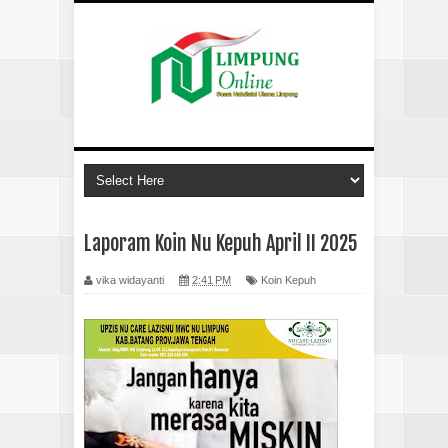
Laporam Koin Nu Kepuh April II 2025
vika widayanti
2:41 PM
Koin Kepuh