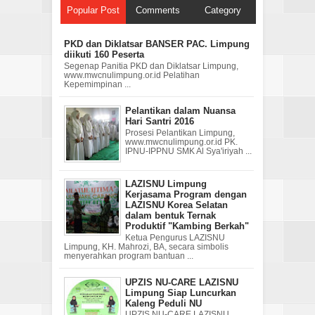
Popular Post
Comments
Category
PKD dan Diklatsar BANSER PAC. Limpung
diikuti 160 Peserta
Segenap Panitia PKD dan Diklatsar Limpung,
www.mwcnulimpung.or.id Pelatihan
Kepemimpinan ...
Pelantikan dalam Nuansa
Hari Santri 2016
Prosesi Pelantikan Limpung,
www.mwcnulimpung.or.id PK.
IPNU-IPPNU SMK Al Sya'iriyah ...
LAZISNU Limpung
Kerjasama Program dengan
LAZISNU Korea Selatan
dalam bentuk Ternak
Produktif "Kambing Berkah"
Ketua Pengurus LAZISNU
Limpung, KH. Mahrozi, BA, secara simbolis
menyerahkan program bantuan ...
UPZIS NU-CARE LAZISNU
Limpung Siap Luncurkan
Kaleng Peduli NU
UPZIS NU-CARE LAZISNU