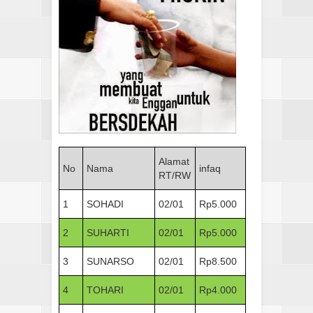
Alamat
No
Nama
infaq
RT/RW
1
SOHADI
02/01
Rp5.000
2
SUHARTI
02/01
Rp5.000
3
SUNARSO
02/01
Rp8.500
4
TOHARI
02/01
Rp4.000