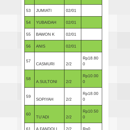
53
JUMIATI
02/01
54
YUBAIDAH
02/01
55
BAWON K
02/01
56
ANIS
02/01
Rp18.80
57
CASMURI
2/2
0
Rp10.00
58
A.SULTONI
2/2
0
Rp18.00
59
SOPIYAH
2/2
0
Rp10.50
60
TU’ADI
2/2
0
61
A.FANDOLI
2/2
Rp0