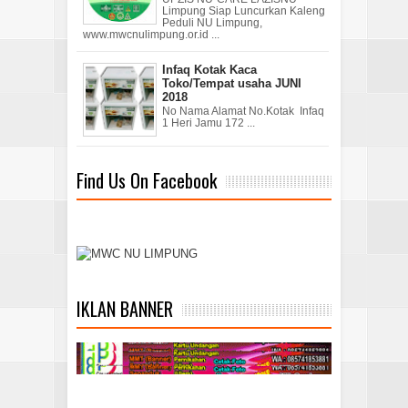
Limpung Siap Luncurkan Kaleng
Peduli NU Limpung,
www.mwcnulimpung.or.id ...
Infaq Kotak Kaca
Toko/Tempat usaha JUNI
2018
No Nama Alamat No.Kotak Infaq
1 Heri Jamu 172 ...
Find Us On Facebook
IKLAN BANNER