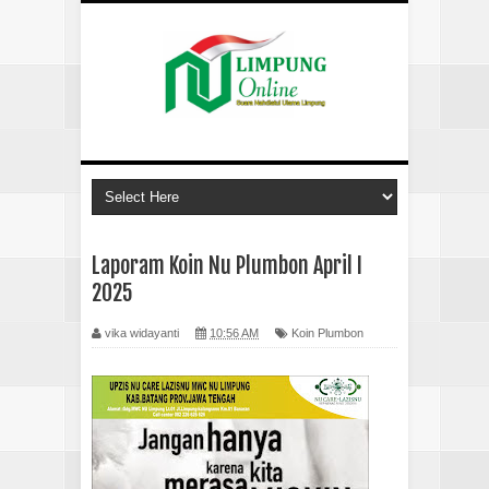
Laporam Koin Nu Plumbon April I
2025
vika widayanti
10:56 AM
Koin Plumbon