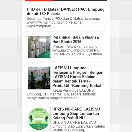
PKD dan Diklatsar BANSER PAC. Limpung
diikuti 160 Peserta
Segenap Panitia PKD dan Diklatsar Limpung,
www.mwcnulimpung.or.id Pelatihan
Kepemimpinan ...
Pelantikan dalam Nuansa
Hari Santri 2016
Prosesi Pelantikan Limpung,
www.mwcnulimpung.or.id PK.
IPNU-IPPNU SMK Al Sya'iriyah ...
LAZISNU Limpung
Kerjasama Program dengan
LAZISNU Korea Selatan
dalam bentuk Ternak
Produktif "Kambing Berkah"
Ketua Pengurus LAZISNU
Limpung, KH. Mahrozi, BA, secara simbolis
menyerahkan program bantuan ...
UPZIS NU-CARE LAZISNU
Limpung Siap Luncurkan
Kaleng Peduli NU
UPZIS NU-CARE LAZISNU
Limpung Siap Luncurkan Kaleng
Peduli NU Limpung,