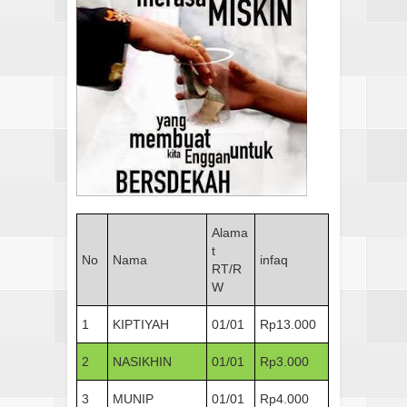
Alama
t
No
Nama
infaq
RT/R
W
1
KIPTIYAH
01/01
Rp13.000
2
NASIKHIN
01/01
Rp3.000
3
MUNIP
01/01
Rp4.000