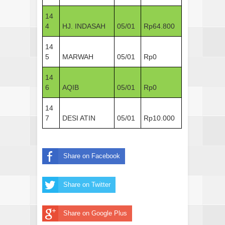
14
4
HJ. INDASAH
05/01
Rp64.800
14
5
MARWAH
05/01
Rp0
14
6
AQIB
05/01
Rp0
14
7
DESI ATIN
05/01
Rp10.000
Share on Facebook
Share on Twitter
Share on Google Plus