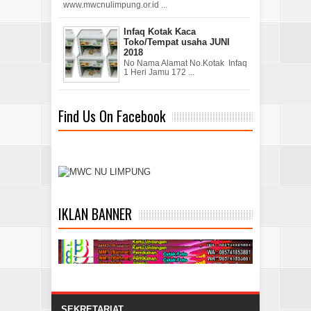
www.mwcnulimpung.or.id ...
Infaq Kotak Kaca
Toko/Tempat usaha JUNI
2018
No Nama Alamat No.Kotak Infaq
1 Heri Jamu 172 ...
Find Us On Facebook
IKLAN BANNER
SEKRETARIAT