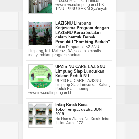
Prosesi Pelantikan Limpung,
www.mwcnulimpung.or.id PK.
IPNU-IPPNU SMK Al Sya'iriyah ...
LAZISNU Limpung
Kerjasama Program dengan
LAZISNU Korea Selatan
dalam bentuk Ternak
Produktif "Kambing Berkah"
Ketua Pengurus LAZISNU
Limpung, KH. Mahrozi, BA, secara simbolis
menyerahkan program bantuan ...
UPZIS NU-CARE LAZISNU
Limpung Siap Luncurkan
Kaleng Peduli NU
UPZIS NU-CARE LAZISNU
Limpung Siap Luncurkan Kaleng
Peduli NU Limpung,
www.mwcnulimpung.or.id ...
Infaq Kotak Kaca
Toko/Tempat usaha JUNI
2018
No Nama Alamat No.Kotak Infaq
1 Heri Jamu 172 ...