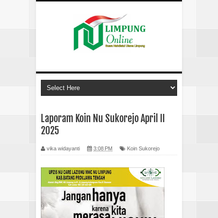
Laporam Koin Nu Sukorejo April II
2025
vika widayanti
3:08 PM
Koin Sukorejo