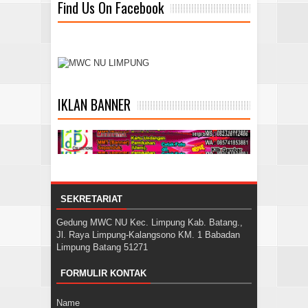
Find Us On Facebook
IKLAN BANNER
SEKRETARIAT
Gedung MWC NU Kec. Limpung Kab. Batang.,
Jl. Raya Limpung-Kalangsono KM. 1 Babadan
Limpung Batang 51271
FORMULIR KONTAK
Name