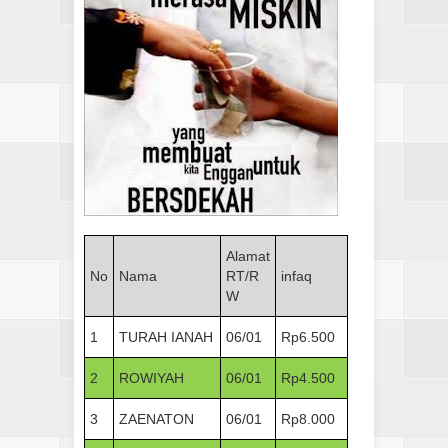
Alamat
No
Nama
RT/R
infaq
W
1
TURAH IANAH
06/01
Rp6.500
2
ROWIYAH
06/01
Rp4.500
3
ZAENATON
06/01
Rp8.000