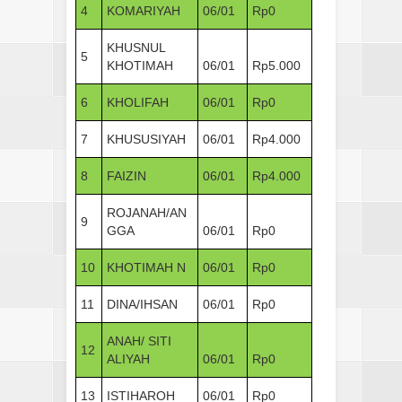
4
KOMARIYAH
06/01
Rp0
KHUSNUL
5
KHOTIMAH
06/01
Rp5.000
6
KHOLIFAH
06/01
Rp0
7
KHUSUSIYAH
06/01
Rp4.000
8
FAIZIN
06/01
Rp4.000
ROJANAH/AN
9
GGA
06/01
Rp0
10
KHOTIMAH N
06/01
Rp0
11
DINA/IHSAN
06/01
Rp0
ANAH/ SITI
12
ALIYAH
06/01
Rp0
13
ISTIHAROH
06/01
Rp0