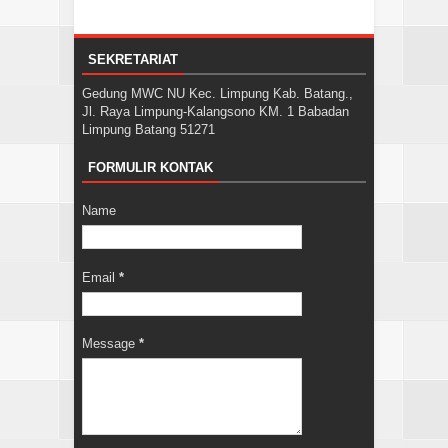
SEKRETARIAT
Gedung MWC NU Kec. Limpung Kab. Batang.,
Jl. Raya Limpung-Kalangsono KM. 1 Babadan
Limpung Batang 51271
FORMULIR KONTAK
Name
Email
*
Message
*