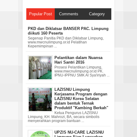
Popular Post
Comments
Category
PKD dan Diklatsar BANSER PAC. Limpung
diikuti 160 Peserta
Segenap Panitia PKD dan Diklatsar Limpung,
www.mwcnulimpung.or.id Pelatihan
Kepemimpinan ...
Pelantikan dalam Nuansa
Hari Santri 2016
Prosesi Pelantikan Limpung,
www.mwcnulimpung.or.id PK.
IPNU-IPPNU SMK Al Sya'iriyah ...
LAZISNU Limpung
Kerjasama Program dengan
LAZISNU Korea Selatan
dalam bentuk Ternak
Produktif "Kambing Berkah"
Ketua Pengurus LAZISNU
Limpung, KH. Mahrozi, BA, secara simbolis
menyerahkan program bantuan ...
UPZIS NU-CARE LAZISNU
Limpung Siap Luncurkan