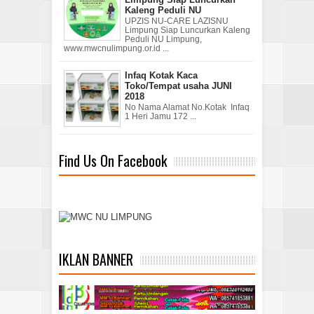
Kaleng Peduli NU
UPZIS NU-CARE LAZISNU
Limpung Siap Luncurkan Kaleng
Peduli NU Limpung,
www.mwcnulimpung.or.id ...
Infaq Kotak Kaca
Toko/Tempat usaha JUNI
2018
No Nama Alamat No.Kotak Infaq
1 Heri Jamu 172 ...
Find Us On Facebook
IKLAN BANNER