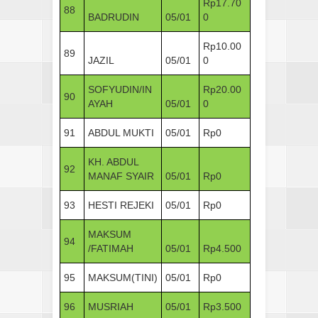
Rp17.70
88
BADRUDIN
05/01
0
Rp10.00
89
JAZIL
05/01
0
SOFYUDIN/IN
Rp20.00
90
AYAH
05/01
0
91
ABDUL MUKTI
05/01
Rp0
KH. ABDUL
92
MANAF SYAIR
05/01
Rp0
93
HESTI REJEKI
05/01
Rp0
MAKSUM
94
/FATIMAH
05/01
Rp4.500
95
MAKSUM(TINI)
05/01
Rp0
96
MUSRIAH
05/01
Rp3.500