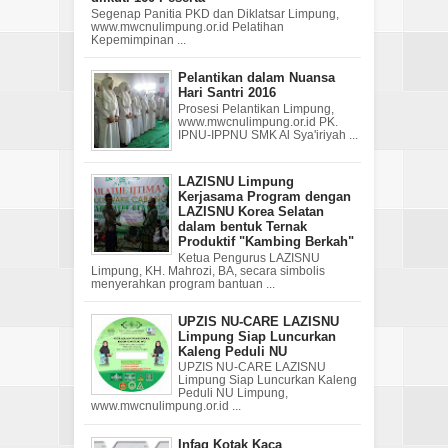
Segenap Panitia PKD dan Diklatsar Limpung,
www.mwcnulimpung.or.id Pelatihan
Kepemimpinan ...
Pelantikan dalam Nuansa
Hari Santri 2016
Prosesi Pelantikan Limpung,
www.mwcnulimpung.or.id PK.
IPNU-IPPNU SMK Al Sya'iriyah ...
LAZISNU Limpung
Kerjasama Program dengan
LAZISNU Korea Selatan
dalam bentuk Ternak
Produktif "Kambing Berkah"
Ketua Pengurus LAZISNU
Limpung, KH. Mahrozi, BA, secara simbolis
menyerahkan program bantuan ...
UPZIS NU-CARE LAZISNU
Limpung Siap Luncurkan
Kaleng Peduli NU
UPZIS NU-CARE LAZISNU
Limpung Siap Luncurkan Kaleng
Peduli NU Limpung,
www.mwcnulimpung.or.id ...
Infaq Kotak Kaca