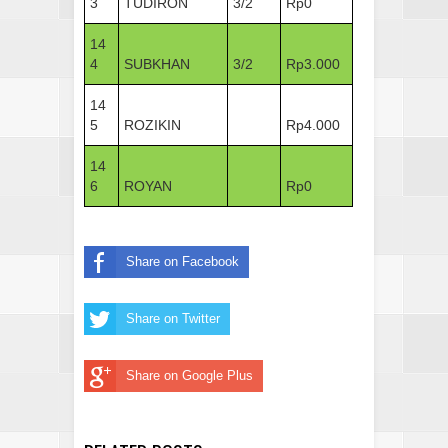
3
TUDIRON
3/2
Rp0
14
4
SUBKHAN
3/2
Rp3.000
14
5
ROZIKIN
Rp4.000
14
6
ROYAN
Rp0
Share on Facebook
Share on Twitter
Share on Google Plus