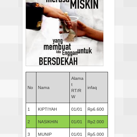
Alama
t
No
Nama
infaq
RT/R
W
1
KIPTIYAH
01/01
Rp6.600
2
NASIKHIN
01/01
Rp2.000
3
MUNIP
01/01
Rp5.000