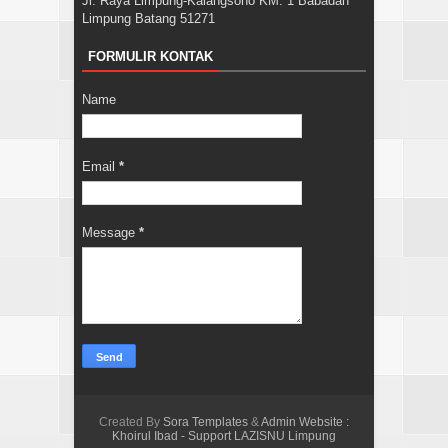
Jl. Raya Limpung-Kalangsono KM. 1 Babadan
Limpung Batang 51271
FORMULIR KONTAK
Name
Email
*
Message
*
Created By
Sora Templates
&
Admin Website :
Khoirul Ibad - Support LAZISNU Limpung