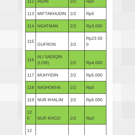
112
AIDIN
2/2
Rp0
113
MIFTAKHUDIN
2/2
Rp0
114
NGATMAN
2/2
Rp3.000
Rp23.50
115
GUFRON
2/2
0
ALI SADIQIN
116
(LOR)
2/2
Rp4.000
117
MUHYIDIN
2/2
Rp5.000
118
NASHOKHA
2/2
Rp0
119
NUR KHALIM
2/2
Rp5.000
12
0
NUR KHOZI
2/2
Rp0
12