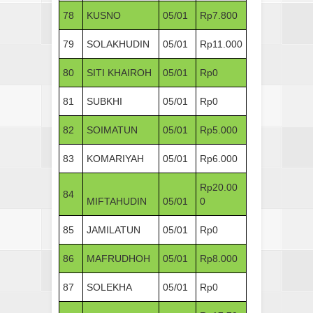
78
KUSNO
05/01
Rp7.800
79
SOLAKHUDIN
05/01
Rp11.000
80
SITI KHAIROH
05/01
Rp0
81
SUBKHI
05/01
Rp0
82
SOIMATUN
05/01
Rp5.000
83
KOMARIYAH
05/01
Rp6.000
Rp20.00
84
MIFTAHUDIN
05/01
0
85
JAMILATUN
05/01
Rp0
86
MAFRUDHOH
05/01
Rp8.000
87
SOLEKHA
05/01
Rp0