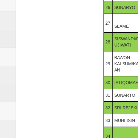
26
SUNARYO
27
SLAMET
SISWANDI/
28
UJIWATI
BAWON
29
KALSUM/K
AN
30
ISTIQOMA
31
SUNARTO
32
SRI REJEKI
33
MUHLISIN
34