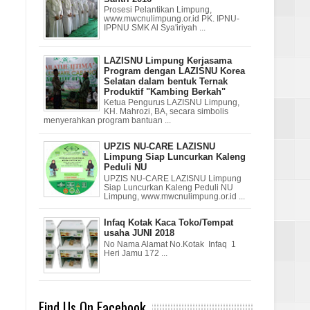
Prosesi Pelantikan Limpung,
www.mwcnulimpung.or.id PK. IPNU-
IPPNU SMK Al Sya'iriyah ...
LAZISNU Limpung Kerjasama
Program dengan LAZISNU Korea
Selatan dalam bentuk Ternak
Produktif "Kambing Berkah"
Ketua Pengurus LAZISNU Limpung,
KH. Mahrozi, BA, secara simbolis
menyerahkan program bantuan ...
UPZIS NU-CARE LAZISNU
Limpung Siap Luncurkan Kaleng
Peduli NU
UPZIS NU-CARE LAZISNU Limpung
Siap Luncurkan Kaleng Peduli NU
Limpung, www.mwcnulimpung.or.id ...
Infaq Kotak Kaca Toko/Tempat
usaha JUNI 2018
No Nama Alamat No.Kotak Infaq 1
Heri Jamu 172 ...
Find Us On Facebook