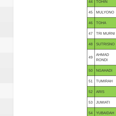
44
TOHIN
45
MULYONO
46
TOHA
47
TRI MURNI
48
SUTRISNO
AHMAD
49
RONDI
50
NGAHADI
51
TUMIRAH
52
ARIS
53
JUMIATI
54
YUBAIDAH