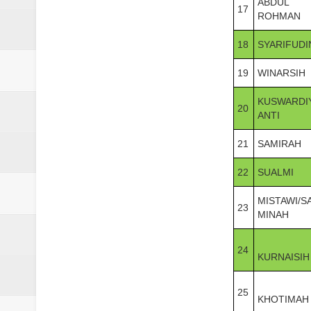
ABDUL
17
ROHMAN
18
SYARIFUDI
19
WINARSIH
KUSWARDI
20
ANTI
21
SAMIRAH
22
SUALMI
MISTAWI/S
23
MINAH
24
KURNAISIH
25
KHOTIMAH