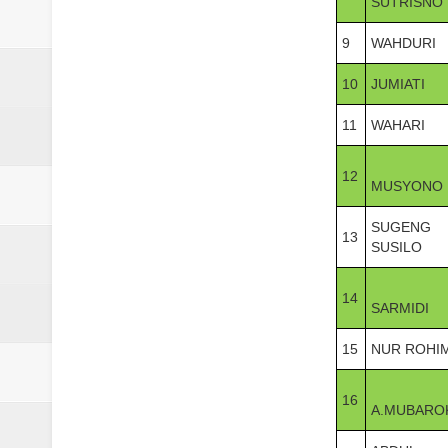
SUTRISNO
Laporan Koin Nu Babadan Oktobe
9
WAHDURI
Laporan Koin Nu Amongrogo Okto
10
JUMIATI
Laporan Koin Nu Wonokerso Okto
11
WAHARI
Laporan Koin Nu Tembok Oktober
12
MUSYONO
DATABASE ANSOR KEC. LIMP
SUGENG
13
SUSILO
14
SARMIDI
15
NUR ROHI
16
A.MUBARO