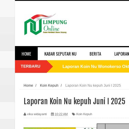
HOME
KABAR SEPUTAR NU
BERITA
LAPORAN
TERBARU
Laporan Koin Nu Wonokerso Okto
Laporan Koin Nu Tembok Oktober
Home
/
Koin Kepuh
/
Laporan Koin Nu kepuh Juni I 2025
Laporan Koin Nu Sukorejo Oktobe
Laporan Koin Nu kepuh Juni I 2025
Laporan Koin Nu Sidomulyo Okto
vika widayanti
10:22 AM
Koin Kepuh
Laporan Koin Nu Sempu Oktober 