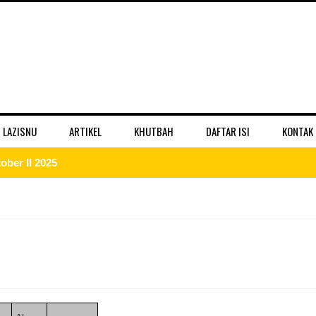
 LAZISNU
ARTIKEL
KHUTBAH
DAFTAR ISI
KONTAK
ber II 2025
 II 2025
r II 2025
ber II 2025
II 2025