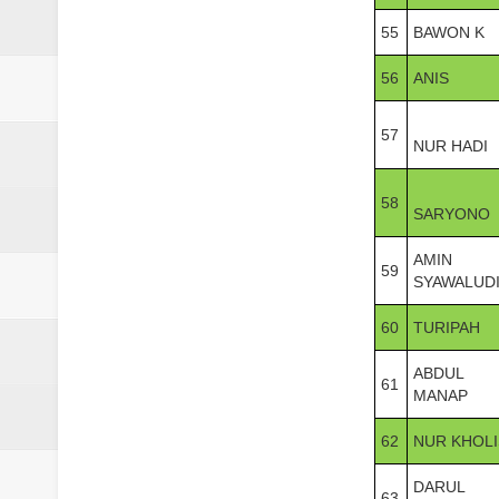
55
BAWON K
56
ANIS
57
NUR HADI
58
SARYONO
AMIN
59
SYAWALUD
60
TURIPAH
ABDUL
61
MANAP
62
NUR KHOLI
DARUL
63