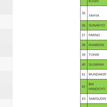
KUSRI
35
YAHYA
36
SUNARYO
37
PARNO
38
KHABIDIN
39
TOHIR
40
SUJARAH
41
MUNDAKIR
BAI
42
HANDOYO
43
SAMSUDIN