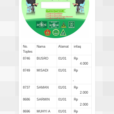
No.
Nama
Alamat
infaq
Toples
8746
BUSRO
01/01
Rp
4.000
8749
MISADI
01/01
Rp
-
8737
SAMAN
01/01
Rp
2.000
8686
SARMIN
01/01
Rp
2.000
8696
MUHYI A
01/01
Rp