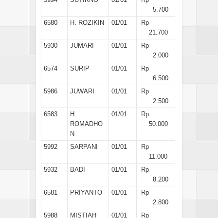
5.700
6580
H. ROZIKIN
01/01
Rp
21.700
5930
JUMARI
01/01
Rp
2.000
6574
SURIP
01/01
Rp
6.500
5986
JUWARI
01/01
Rp
2.500
6583
H.
01/01
Rp
ROMADHO
50.000
N
5992
SARPANI
01/01
Rp
11.000
5932
BADI
01/01
Rp
8.200
6581
PRIYANTO
01/01
Rp
2.800
5988
MISTIAH
01/01
Rp