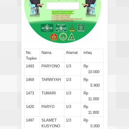
No.
Nama
Alamat
infaq
Toples
1493
PARYONO
1/3
Rp
10.000
1469
TARWIYAH
1/3
Rp
5.900
1473
TUMARI
1/3
Rp
11.000
1420
PARYO
1/3
Rp
11.800
1497
SLAMET
1/3
Rp
KUSYONO
5.000