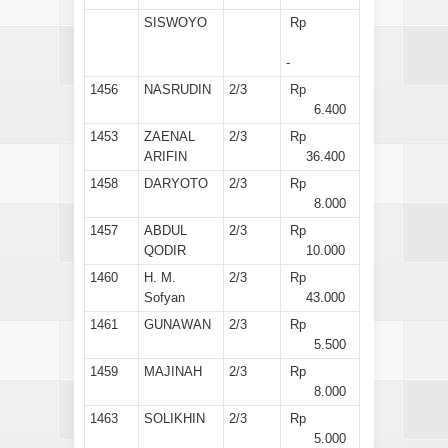
SISWOYO
Rp
-
1456
NASRUDIN
2/3
Rp
6.400
1453
ZAENAL
2/3
Rp
ARIFIN
36.400
1458
DARYOTO
2/3
Rp
8.000
1457
ABDUL
2/3
Rp
QODIR
10.000
1460
H. M.
2/3
Rp
Sofyan
43.000
1461
GUNAWAN
2/3
Rp
5.500
1459
MAJINAH
2/3
Rp
8.000
1463
SOLIKHIN
2/3
Rp
5.000