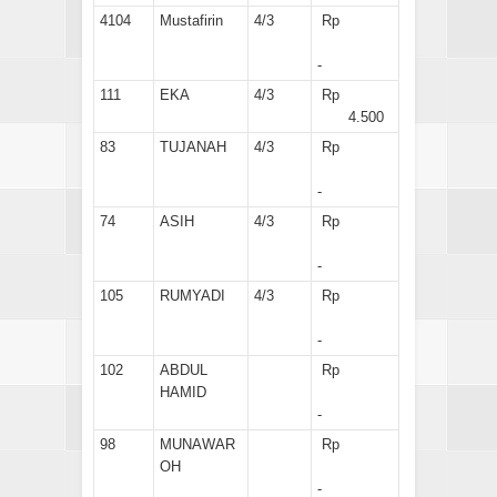
4104
Mustafirin
4/3
Rp
-
111
EKA
4/3
Rp
4.500
83
TUJANAH
4/3
Rp
-
74
ASIH
4/3
Rp
-
105
RUMYADI
4/3
Rp
-
102
ABDUL
Rp
HAMID
-
98
MUNAWAR
Rp
OH
-