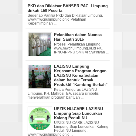
PKD dan Diklatsar BANSER PAC. Limpung
diikuti 160 Peserta
Segenap Panitia PKD dan Diklatsar Limpung,
www.mwcnulimpung.or.id Pelatihan
Kepemimpinan ...
Pelantikan dalam Nuansa
Hari Santri 2016
Prosesi Pelantikan Limpung,
www.mwcnulimpung.or.id PK.
IPNU-IPPNU SMK Al Sya'iriyah ...
LAZISNU Limpung
Kerjasama Program dengan
LAZISNU Korea Selatan
dalam bentuk Ternak
Produktif "Kambing Berkah"
Ketua Pengurus LAZISNU
Limpung, KH. Mahrozi, BA, secara simbolis
menyerahkan program bantuan ...
UPZIS NU-CARE LAZISNU
Limpung Siap Luncurkan
Kaleng Peduli NU
UPZIS NU-CARE LAZISNU
Limpung Siap Luncurkan Kaleng
Peduli NU Limpung,
www.mwcnulimpung.or.id ...