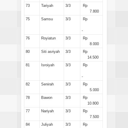
73
Tariyah
3/3
Rp
7.800
75
Samsu
3/3
Rp
-
76
Royiatun
3/3
Rp
8.000
80
Siti asriyah
3/3
Rp
14.500
81
Isroiyah
3/3
Rp
-
82
Senirah
3/3
Rp
5.000
78
Bawon
3/3
Rp
10.800
77
Nariyah
3/3
Rp
7.500
84
Juliyah
3/3
Rp