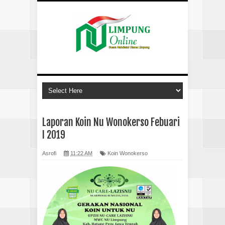
Laporan Koin Nu Wonokerso Febuari
I 2019
Asrofi
11:22 AM
Koin Wonokerso