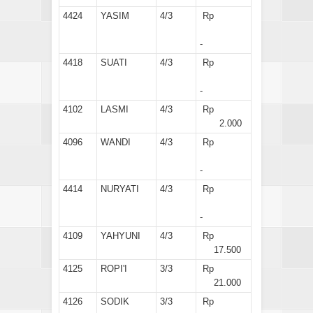
4424
YASIM
4/3
Rp
-
4418
SUATI
4/3
Rp
-
4102
LASMI
4/3
Rp
2.000
4096
WANDI
4/3
Rp
-
4414
NURYATI
4/3
Rp
-
4109
YAHYUNI
4/3
Rp
17.500
4125
ROPI'I
3/3
Rp
21.000
4126
SODIK
3/3
Rp