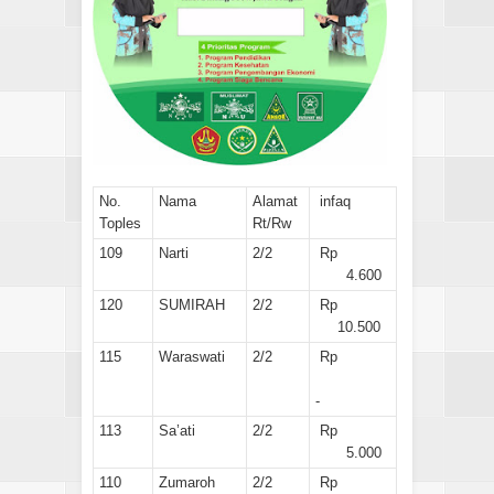
No.
Nama
Alamat
infaq
Toples
Rt/Rw
109
Narti
2/2
Rp
4.600
120
SUMIRAH
2/2
Rp
10.500
115
Waraswati
2/2
Rp
-
113
Sa’ati
2/2
Rp
5.000
110
Zumaroh
2/2
Rp