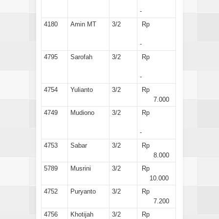
-
4180
Amin MT
3/2
Rp
-
4795
Sarofah
3/2
Rp
-
4754
Yulianto
3/2
Rp
7.000
4749
Mudiono
3/2
Rp
-
4753
Sabar
3/2
Rp
8.000
5789
Musrini
3/2
Rp
10.000
4752
Puryanto
3/2
Rp
7.200
4756
Khotijah
3/2
Rp