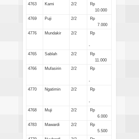
4763
Karni
2/2
Rp
10.000
4769
Puji
2/2
Rp
7.000
4776
Mundakir
2/2
Rp
-
4765
Sablah
2/2
Rp
11.000
4766
Mufasirin
2/2
Rp
-
4770
Ngatimin
2/2
Rp
-
4768
Muji
2/2
Rp
6.000
4783
Mawardi
2/2
Rp
5.500