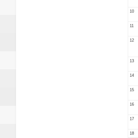
Laporan Koin Nu Babadan Oktobe
10
Laporan Koin Nu Amongrogo Okto
11
Laporan Koin Nu Wonokerso Okto
12
Laporan Koin Nu Tembok Oktober
DATABASE ANSOR KEC. LIMP
13
14
15
16
17
18