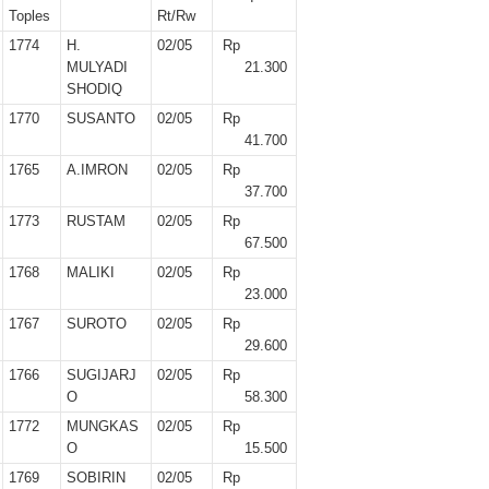
er II 2025
Toples
Rt/Rw
1774
H.
02/05
Rp
ber II 2025
MULYADI
21.300
SHODIQ
r II 2025
1770
SUSANTO
02/05
Rp
41.700
r II 2025
1765
A.IMRON
02/05
Rp
37.700
 II 2025
1773
RUSTAM
02/05
Rp
67.500
r II 2025
1768
MALIKI
02/05
Rp
23.000
II 2025
1767
SUROTO
02/05
Rp
29.600
r II 2025
1766
SUGIJARJ
02/05
Rp
O
58.300
r II 2025
1772
MUNGKAS
02/05
Rp
O
15.500
II 2025
1769
SOBIRIN
02/05
Rp