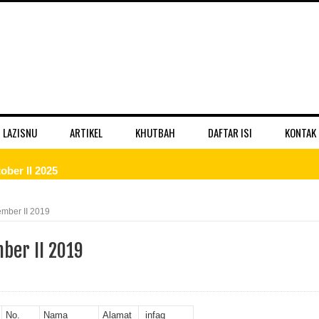
 LAZISNU
ARTIKEL
KHUTBAH
DAFTAR ISI
KONTAK
ber II 2025
 II 2025
mber II 2019
r II 2025
ber II 2019
ber II 2025
II 2025
No.
Nama
Alamat
infaq