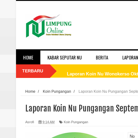
HOME
KABAR SEPUTAR NU
BERITA
LAPORAN
TERBARU
Laporan Koin Nu Wonokerso Okto
Laporan Koin Nu Tembok Oktober
Home
/
Koin Pungangan
/
Laporan Koin Nu Pungangan Septe
Laporan Koin Nu Sukorejo Oktobe
Laporan Koin Nu Pungangan Septem
Laporan Koin Nu Sidomulyo Okto
Asrofi
9:14 AM
Koin Pungangan
Laporan Koin Nu Sempu Oktober 
No