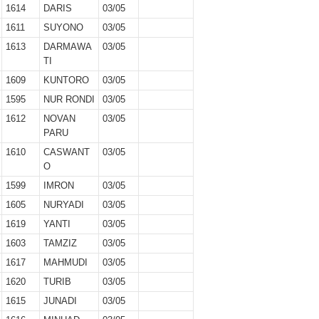
1614
DARIS
03/05
1611
SUYONO
03/05
1613
DARMAWA
03/05
TI
1609
KUNTORO
03/05
1595
NUR RONDI
03/05
1612
NOVAN
03/05
PARU
1610
CASWANT
03/05
O
1599
IMRON
03/05
1605
NURYADI
03/05
1619
YANTI
03/05
1603
TAMZIZ
03/05
1617
MAHMUDI
03/05
1620
TURIB
03/05
1615
JUNADI
03/05