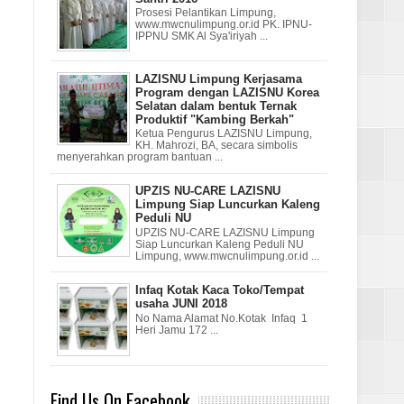
Prosesi Pelantikan Limpung,
www.mwcnulimpung.or.id PK. IPNU-
IPPNU SMK Al Sya'iriyah ...
LAZISNU Limpung Kerjasama
Program dengan LAZISNU Korea
Selatan dalam bentuk Ternak
Produktif "Kambing Berkah"
Ketua Pengurus LAZISNU Limpung,
KH. Mahrozi, BA, secara simbolis
menyerahkan program bantuan ...
UPZIS NU-CARE LAZISNU
Limpung Siap Luncurkan Kaleng
Peduli NU
UPZIS NU-CARE LAZISNU Limpung
Siap Luncurkan Kaleng Peduli NU
Limpung, www.mwcnulimpung.or.id ...
Infaq Kotak Kaca Toko/Tempat
usaha JUNI 2018
No Nama Alamat No.Kotak Infaq 1
Heri Jamu 172 ...
Find Us On Facebook