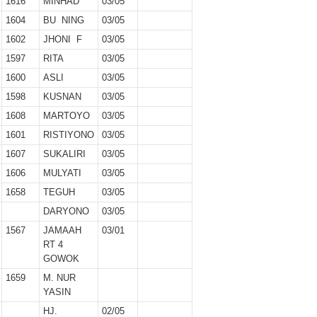
1616
MINHAD
03/05
1604
BU NING
03/05
1602
JHONI F
03/05
1597
RITA
03/05
1600
ASLI
03/05
1598
KUSNAN
03/05
1608
MARTOYO
03/05
1601
RISTIYONO
03/05
1607
SUKALIRI
03/05
1606
MULYATI
03/05
1658
TEGUH
03/05
DARYONO
03/05
1567
JAMAAH
03/01
RT 4
GOWOK
1659
M. NUR
YASIN
HJ.
02/05