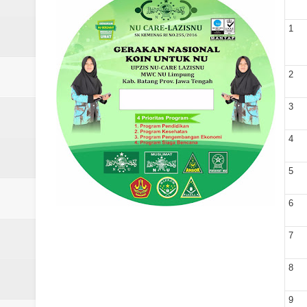
Laporan Koin Nu Rowosari Oktob
1
Laporan Koin Nu Pungangan Okto
Laporan Koin Nu Plumbon Oktobe
2
Laporan Koin Nu Ngaliyan Oktobe
3
Laporan Koin Nu Lobang Oktober
4
Laporan Koin Nu Limpung Oktobe
5
Laporan Koin Nu Kepuh Oktober 
6
Laporan Koin Nu Kalisalak Oktobe
7
Laporan Koin Nu Donorejo Oktobe
8
Laporan Koin Nu Dlisen Oktober 
9