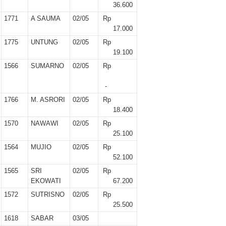
r II 2025
36.600
1771
A SAUMA
02/05
Rp
ber II 2025
17.000
1775
UNTUNG
02/05
Rp
ber I 2025
19.100
1566
SUMARNO
02/05
Rp
 I 2025
-
UNG
1766
M. ASRORI
02/05
Rp
18.400
1570
NAWAWI
02/05
Rp
25.100
1564
MUJIO
02/05
Rp
52.100
1565
SRI
02/05
Rp
EKOWATI
67.200
1572
SUTRISNO
02/05
Rp
25.500
1618
SABAR
03/05