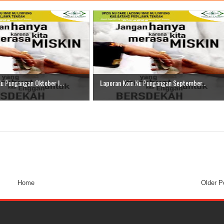
u Pungangan Oktober I...
Laporan Koin Nu Pungangan September...
Home
Older P