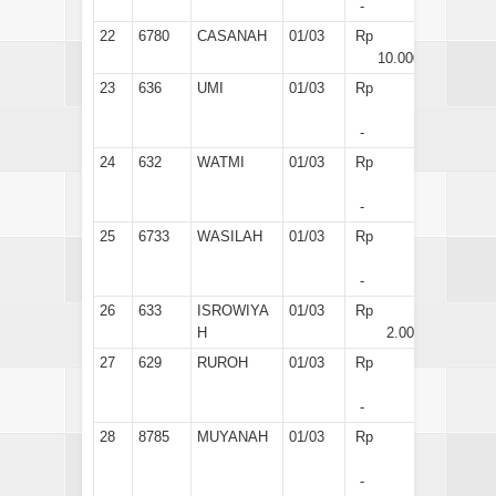
-
22
6780
CASANAH
01/03
Rp
10.000
23
636
UMI
01/03
Rp
-
24
632
WATMI
01/03
Rp
-
25
6733
WASILAH
01/03
Rp
-
26
633
ISROWIYA
01/03
Rp
H
2.000
27
629
RUROH
01/03
Rp
-
28
8785
MUYANAH
01/03
Rp
-