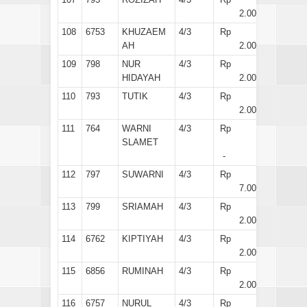
2.000
108
6753
KHUZAEM
4/3
Rp
AH
2.000
109
798
NUR
4/3
Rp
HIDAYAH
2.000
110
793
TUTIK
4/3
Rp
2.000
111
764
WARNI
4/3
Rp
SLAMET
-
112
797
SUWARNI
4/3
Rp
7.000
113
799
SRIAMAH
4/3
Rp
2.000
114
6762
KIPTIYAH
4/3
Rp
2.000
115
6856
RUMINAH
4/3
Rp
2.000
116
6757
NURUL
4/3
Rp