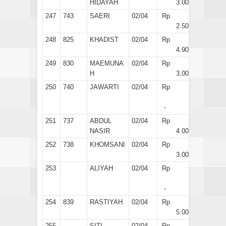
HIDAYAH
3.000
247
743
SAERI
02/04
Rp
2.500
248
825
KHADIST
02/04
Rp
4.900
249
830
MAEMUNA
02/04
Rp
H
3.000
250
740
JAWARTI
02/04
Rp
-
251
737
ABDUL
02/04
Rp
NASIR
4.000
252
738
KHOMSANI
02/04
Rp
3.000
253
ALIYAH
02/04
Rp
-
254
839
RASTIYAH
02/04
Rp
5.000
255
SITI
02/04
Rp