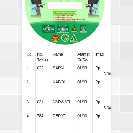
No
No.
Nama
Alamat
infaq
Toples
Rt/Rw
1
625
SARNI
01/03
Rp
5.000
2
KABOL
01/03
Rp
-
3
631
NARWATI
01/03
Rp
5.000
4
784
REPATI
01/03
Rp
-