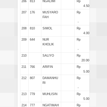
206
813
NGALIMI
Rp
4.500
207
176
MUSYARO
Rp
FAH
-
208
810
SIMOL
Rp
4.000
209
644
NUR
Rp
KHOLIK
-
210
SALIYO
Rp
20.000
211
766
ARIFIN
Rp
5.000
212
807
DAMANHU
Rp
RI
-
213
779
MUHLISIN
Rp
5.000
214
777
NGATIMAH
Rp