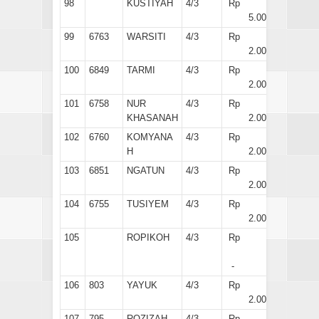
98
KUSTIYAH
4/3
Rp
5.000
99
6763
WARSITI
4/3
Rp
2.000
100
6849
TARMI
4/3
Rp
2.000
101
6758
NUR
4/3
Rp
KHASANAH
2.000
102
6760
KOMYANA
4/3
Rp
H
2.000
103
6851
NGATUN
4/3
Rp
2.000
104
6755
TUSIYEM
4/3
Rp
2.000
105
ROPIKOH
4/3
Rp
-
106
803
YAYUK
4/3
Rp
2.000
107
795
ROZIZAH
4/3
Rp