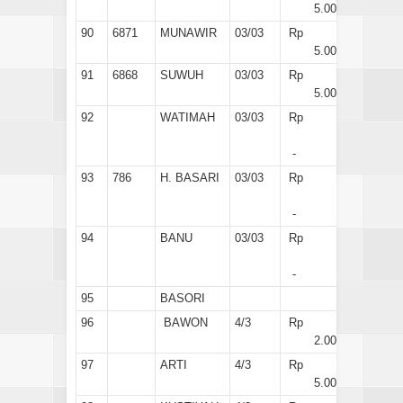
5.000
90
6871
MUNAWIR
03/03
Rp
5.000
91
6868
SUWUH
03/03
Rp
5.000
92
WATIMAH
03/03
Rp
-
93
786
H. BASARI
03/03
Rp
-
94
BANU
03/03
Rp
-
95
BASORI
96
BAWON
4/3
Rp
2.000
97
ARTI
4/3
Rp
5.000