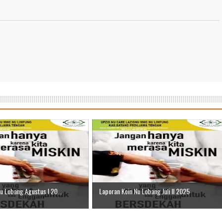
r II 2025
ber II 2025
ber I 2025
 I 2025
u Lobang Agustus I 20...
Laporan Koin Nu Lobang Juli II 2025