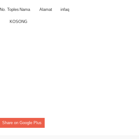
er II 2025
No. Toples
Nama
Alamat
infaq
ber II 2025
KOSONG
r II 2025
r II 2025
 II 2025
r II 2025
II 2025
r II 2025
r II 2025
Share on Google Plus
II 2025