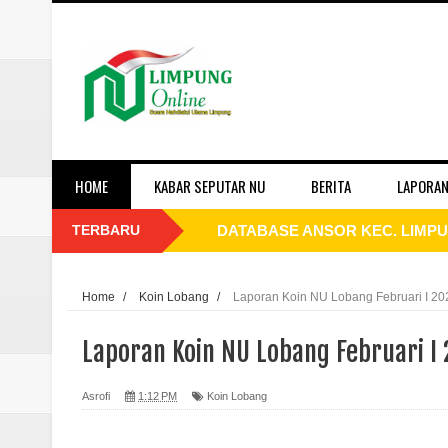
HOME
KABAR SEPUTAR NU
BERITA
LAPORAN
TERBARU
DATABASE ANSOR KEC. LIMP
Laporan Koin Nu Wonokerso Okto
Laporan Koin Nu Tembok Oktober
Home
/
Koin Lobang
/
Laporan Koin NU Lobang Februari I 20
Laporan Koin Nu Sukorejo Oktobe
Laporan Koin NU Lobang Februari I 
Laporan Koin Nu Sidomulyo Okto
Asrofi
1:12 PM
Koin Lobang
Laporan Koin Nu Sempu Oktober 