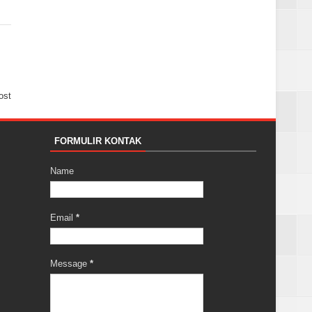
ost
FORMULIR KONTAK
Name
Email
*
Message
*