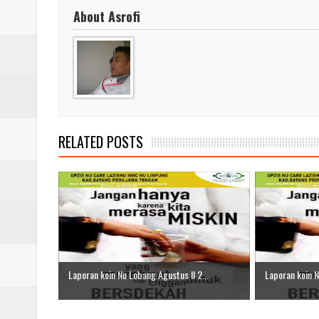
Laporan Koin Nu Babadan Oktobe
About Asrofi
Laporan Koin Nu Amongrogo Okto
Laporan Koin Nu Wonokerso Okto
Laporan Koin Nu Tembok Oktober
RELATED POSTS
Laporan koin Nu Lobang Agustus II 2...
Laporan koin N