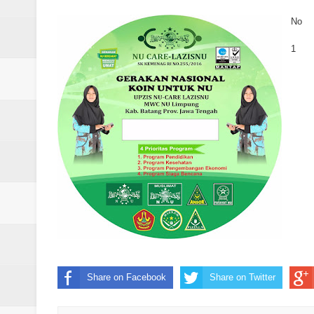
Laporan Koin Nu Rowosari Oktob
No
Laporan Koin Nu Pungangan Okto
1
Laporan Koin Nu Plumbon Oktobe
Laporan Koin Nu Ngaliyan Oktobe
Laporan Koin Nu Lobang Oktober
Laporan Koin Nu Limpung Oktobe
Laporan Koin Nu Kepuh Oktober 
Laporan Koin Nu Kalisalak Oktobe
Laporan Koin Nu Donorejo Oktobe
Share on Facebook
Share on Twitter
Laporan Koin Nu Dlisen Oktober 