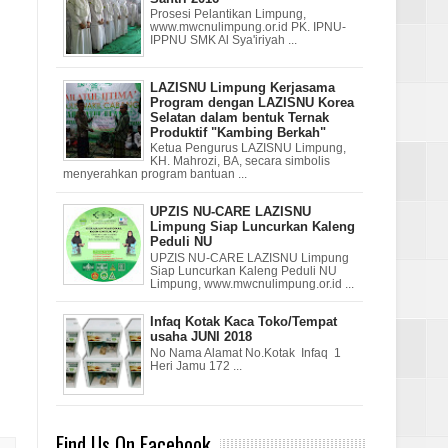
Prosesi Pelantikan Limpung,
www.mwcnulimpung.or.id PK. IPNU-
IPPNU SMK Al Sya'iriyah ...
LAZISNU Limpung Kerjasama
Program dengan LAZISNU Korea
Selatan dalam bentuk Ternak
Produktif "Kambing Berkah"
Ketua Pengurus LAZISNU Limpung,
KH. Mahrozi, BA, secara simbolis
menyerahkan program bantuan ...
UPZIS NU-CARE LAZISNU
Limpung Siap Luncurkan Kaleng
Peduli NU
UPZIS NU-CARE LAZISNU Limpung
Siap Luncurkan Kaleng Peduli NU
Limpung, www.mwcnulimpung.or.id ...
Infaq Kotak Kaca Toko/Tempat
usaha JUNI 2018
No Nama Alamat No.Kotak Infaq 1
Heri Jamu 172 ...
Find Us On Facebook