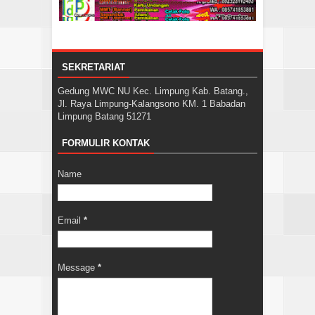
SEKRETARIAT
Gedung MWC NU Kec. Limpung Kab. Batang.,
Jl. Raya Limpung-Kalangsono KM. 1 Babadan
Limpung Batang 51271
FORMULIR KONTAK
Name
Email
*
Message
*