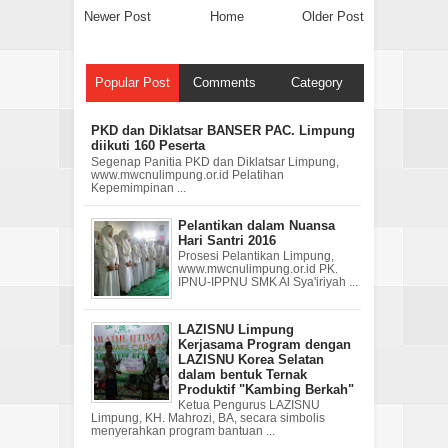
Newer Post
Home
Older Post
Popular Post
Comments
Category
PKD dan Diklatsar BANSER PAC. Limpung
diikuti 160 Peserta
Segenap Panitia PKD dan Diklatsar Limpung,
www.mwcnulimpung.or.id Pelatihan
Kepemimpinan ...
Pelantikan dalam Nuansa
Hari Santri 2016
Prosesi Pelantikan Limpung,
www.mwcnulimpung.or.id PK.
IPNU-IPPNU SMK Al Sya'iriyah ...
LAZISNU Limpung
Kerjasama Program dengan
LAZISNU Korea Selatan
dalam bentuk Ternak
Produktif "Kambing Berkah"
Ketua Pengurus LAZISNU
Limpung, KH. Mahrozi, BA, secara simbolis
menyerahkan program bantuan ...