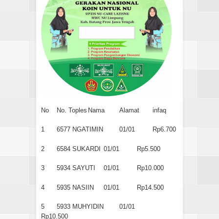
No
No. Toples
Nama
Alamat
infaq
1
6577
NGATIMIN
01/01
Rp6.700
2
6584
SUKARDI
01/01
Rp5.500
3
5934
SAYUTI
01/01
Rp10.000
4
5935
NASIIN
01/01
Rp14.500
5
5933
MUHYIDIN
01/01
Rp10.500