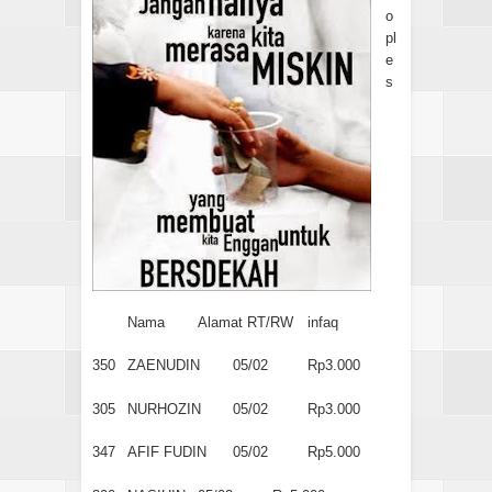
o
pl
e
s
Nama
Alamat RT/RW
infaq
350
ZAENUDIN
05/02
Rp3.000
305
NURHOZIN
05/02
Rp3.000
347
AFIF FUDIN
05/02
Rp5.000