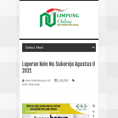
Laporan Koin Nu Sukorejo Agustus II
2021
mwcnulimpung.or.id
2:45 PM
Koin Sukorejo
N
o.
T