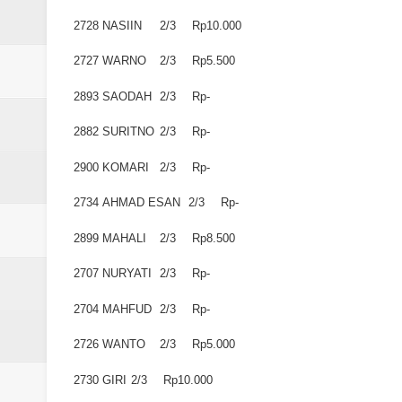
2728
NASIIN
2/3
Rp10.000
2727
WARNO
2/3
Rp5.500
2893
SAODAH
2/3
Rp-
2882
SURITNO
2/3
Rp-
2900
KOMARI
2/3
Rp-
2734
AHMAD ESAN
2/3
Rp-
2899
MAHALI
2/3
Rp8.500
2707
NURYATI
2/3
Rp-
2704
MAHFUD
2/3
Rp-
2726
WANTO
2/3
Rp5.000
2730
GIRI
2/3
Rp10.000