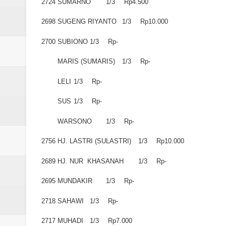
2724
SUMARNO
1/3
Rp4.500
2698
SUGENG RIYANTO
1/3
Rp10.000
2700
SUBIONO
1/3
Rp-
MARIS (SUMARIS)
1/3
Rp-
LELI
1/3
Rp-
SUS
1/3
Rp-
WARSONO
1/3
Rp-
2756
HJ. LASTRI (SULASTRI)
1/3
Rp10.000
2689
HJ. NUR KHASANAH
1/3
Rp-
2695
MUNDAKIR
1/3
Rp-
2718
SAHAWI
1/3
Rp-
2717
MUHADI
1/3
Rp7.000