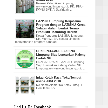
Prosesi Pelantikan Limpung,
www.mwcnulimpung.or.id PK. IPNU-
IPPNU SMK Al Sya'iriyah ...
LAZISNU Limpung Kerjasama
Program dengan LAZISNU Korea
Selatan dalam bentuk Ternak
Produktif "Kambing Berkah"
Ketua Pengurus LAZISNU Limpung,
KH. Mahrozi, BA, secara simbolis
menyerahkan program bantuan ...
UPZIS NU-CARE LAZISNU
Limpung Siap Luncurkan Kaleng
Peduli NU
UPZIS NU-CARE LAZISNU Limpung
Siap Luncurkan Kaleng Peduli NU
Limpung, www.mwcnulimpung.or.id ...
Infaq Kotak Kaca Toko/Tempat
usaha JUNI 2018
No Nama Alamat No.Kotak Infaq 1
Heri Jamu 172 ...
Find Us On Facebook