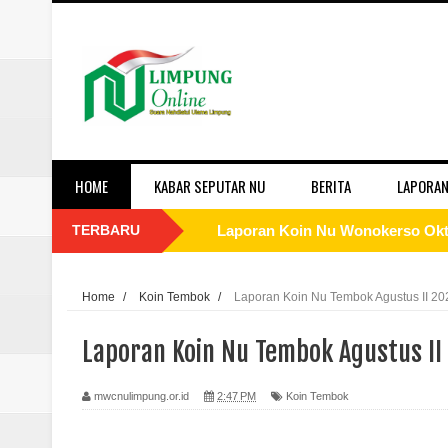
HOME
KABAR SEPUTAR NU
BERITA
LAPORAN
TERBARU
Laporan Koin Nu Wonokerso Okto
Laporan Koin Nu Tembok Oktober
Home
/
Koin Tembok
/
Laporan Koin Nu Tembok Agustus II 20
Laporan Koin Nu Sukorejo Oktobe
Laporan Koin Nu Tembok Agustus II
Laporan Koin Nu Sidomulyo Okto
mwcnulimpung.or.id
2:47 PM
Koin Tembok
Laporan Koin Nu Sempu Oktober 