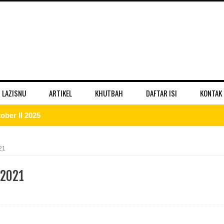
 LAZISNU
ARTIKEL
KHUTBAH
DAFTAR ISI
KONTAK
ber II 2025
 II 2025
21
r II 2025
 2021
ber II 2025
II 2025