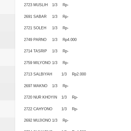
Laporan Koin Nu Babadan Oktobe
2723
MUSLIH
1/3
Rp-
Laporan Koin Nu Amongrogo Okto
2691
SABAR
1/3
Rp-
2721
SOLEH
1/3
Rp-
Laporan Koin Nu Wonokerso Okto
2749
PARNO
1/3
Rp4.000
Laporan Koin Nu Tembok Oktober
2714
TASRIP
1/3
Rp-
DATABASE ANSOR KEC. LIMP
2759
MILYONO
1/3
Rp-
2713
SALBIYAH
1/3
Rp2.000
2697
MAKNO
1/3
Rp-
2720
NUR KHOYIN
1/3
Rp-
2722
CAHYONO
1/3
Rp-
2692
MUJIONO
1/3
Rp-