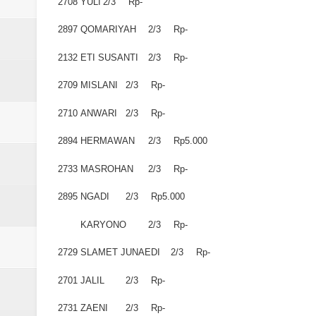
2708
YULI
2/3
Rp-
2897
QOMARIYAH
2/3
Rp-
2132
ETI SUSANTI
2/3
Rp-
2709
MISLANI
2/3
Rp-
2710
ANWARI
2/3
Rp-
2894
HERMAWAN
2/3
Rp5.000
2733
MASROHAN
2/3
Rp-
2895
NGADI
2/3
Rp5.000
KARYONO
2/3
Rp-
2729
SLAMET JUNAEDI
2/3
Rp-
2701
JALIL
2/3
Rp-
2731
ZAENI
2/3
Rp-