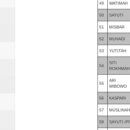
49
WATIMAH
50
SAYUTI
51
MISBAR
52
MUHADI
53
YUTITAH
SITI
54
ROKHMAH
ARI
55
WIBOWO
56
KASPARI
57
MUSLINAH
58
SAYUTI /PI'