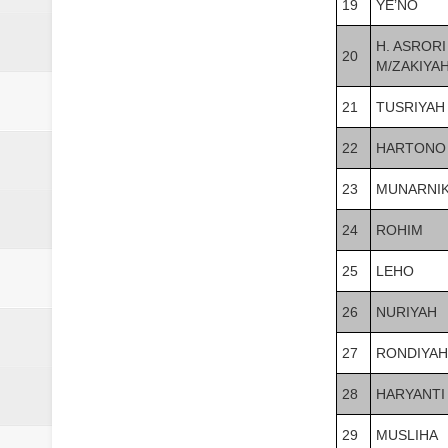
19
YE’NO
H. ASRORI
20
M/ZAKIYA
21
TUSRIYAH
22
HARTONO
23
MUNARNI
24
ROHIM
25
LEHO
26
NURIYAH
27
RONDIYAH
28
HARYANTI
29
MUSLIHA