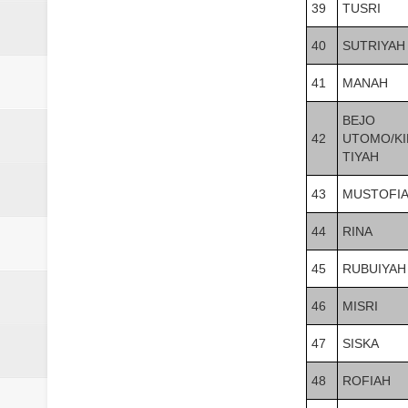
39
TUSRI
40
SUTRIYAH
41
MANAH
BEJO
42
UTOMO/KI
TIYAH
43
MUSTOFI
44
RINA
45
RUBUIYAH
46
MISRI
47
SISKA
48
ROFIAH