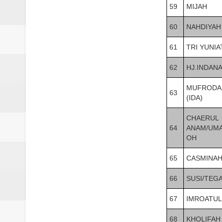
59
MIJAH
60
NAHDIYAH
61
TRI YUNIA
62
HJ.INDAN
MUFRODA
63
(IDA)
CHAERUL
64
ANAM/UM
OH
65
CASMINA
66
SUSI/TEG
67
IMROATUL
68
KHOLIFAH