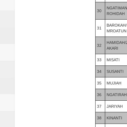
NGATIMAN
30
ROHIDAH
BAROKAH/
31
MROATUN
HAMIDAH/
32
AKARI
33
MISATI
34
SUSANTI
35
MUJIAH
36
NGATIRAH
37
JARIYAH
38
KINANTI