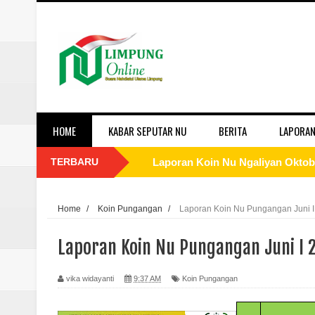
HOME
KABAR SEPUTAR NU
BERITA
LAPORAN
TERBARU
Laporan Koin Nu Ngaliyan Oktobe
Laporan Koin Nu Lobang Oktober
Home
/
Koin Pungangan
/
Laporan Koin Nu Pungangan Juni I
Laporan Koin Nu Limpung Oktobe
Laporan Koin Nu Pungangan Juni I 
Laporan Koin Nu Kepuh Oktober 
vika widayanti
9:37 AM
Koin Pungangan
Laporan Koin Nu Kalisalak Oktobe