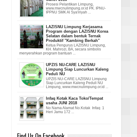
Prosesi Pelantikan Limpung,
www.mwcnulimpung.or.id PK. IPNU-
IPPNU SMK Al Sya'iriyah ...
LAZISNU Limpung Kerjasama
Program dengan LAZISNU Korea
Selatan dalam bentuk Ternak
Produktif "Kambing Berkah"
Ketua Pengurus LAZISNU Limpung,
KH. Mahrozi, BA, secara simbolis
menyerahkan program bantuan ...
UPZIS NU-CARE LAZISNU
Limpung Siap Luncurkan Kaleng
Peduli NU
UPZIS NU-CARE LAZISNU Limpung
Siap Luncurkan Kaleng Peduli NU
Limpung, www.mwcnulimpung.or.id ...
Infaq Kotak Kaca Toko/Tempat
usaha JUNI 2018
No Nama Alamat No.Kotak Infaq 1
Heri Jamu 172 ...
Find Us On Facebook