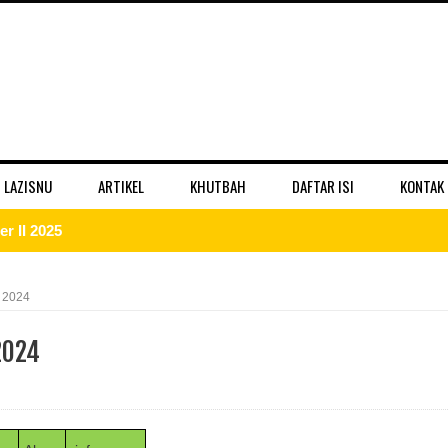
 LAZISNU
ARTIKEL
KHUTBAH
DAFTAR ISI
KONTAK
r II 2025
 II 2025
 2024
r II 2025
2024
II 2025
r II 2025