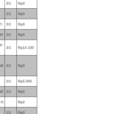
3/1
Rp0
2/1
Rp0
TI
3/1
Rp0
AH
2/1
Rp0
H
3/1
Rp14.100
AR
3/1
Rp0
H
2/1
Rp5.000
AR
2/1
Rp0
 H
Rp0
1/1
Rp0