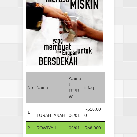
Alama
t
No
Nama
infaq
RT/R
W
Rp10.00
1
TURAH IANAH
06/01
0
2
ROWIYAH
06/01
Rp8.000