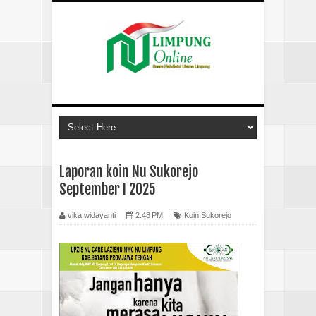
Laporan koin Nu Sukorejo
September I 2025
vika widayanti
2:48 PM
Koin Sukorejo