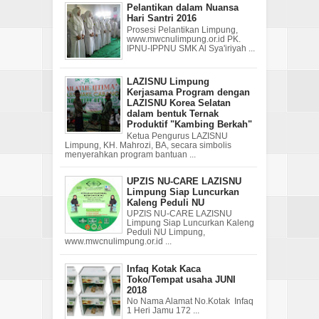
Pelantikan dalam Nuansa
Hari Santri 2016
Prosesi Pelantikan Limpung,
www.mwcnulimpung.or.id PK.
IPNU-IPPNU SMK Al Sya'iriyah ...
LAZISNU Limpung
Kerjasama Program dengan
LAZISNU Korea Selatan
dalam bentuk Ternak
Produktif "Kambing Berkah"
Ketua Pengurus LAZISNU
Limpung, KH. Mahrozi, BA, secara simbolis
menyerahkan program bantuan ...
UPZIS NU-CARE LAZISNU
Limpung Siap Luncurkan
Kaleng Peduli NU
UPZIS NU-CARE LAZISNU
Limpung Siap Luncurkan Kaleng
Peduli NU Limpung,
www.mwcnulimpung.or.id ...
Infaq Kotak Kaca
Toko/Tempat usaha JUNI
2018
No Nama Alamat No.Kotak Infaq
1 Heri Jamu 172 ...