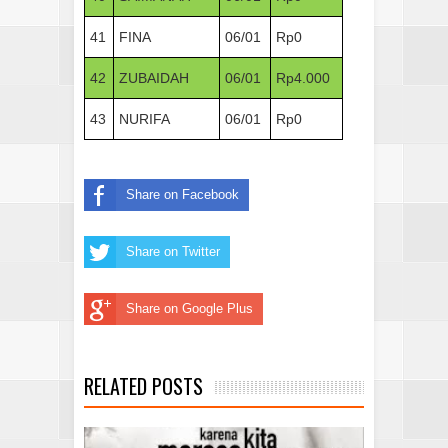
41
FINA
06/01
Rp0
42
ZUBAIDAH
06/01
Rp4.000
43
NURIFA
06/01
Rp0
Share on Facebook
Share on Twitter
Share on Google Plus
RELATED POSTS